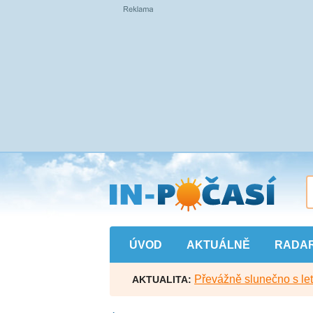
Přejít
na
hlavní
obsah
ÚVOD
AKTUÁLNĚ
RADA
Převážně slunečno s let
AKTUALITA: