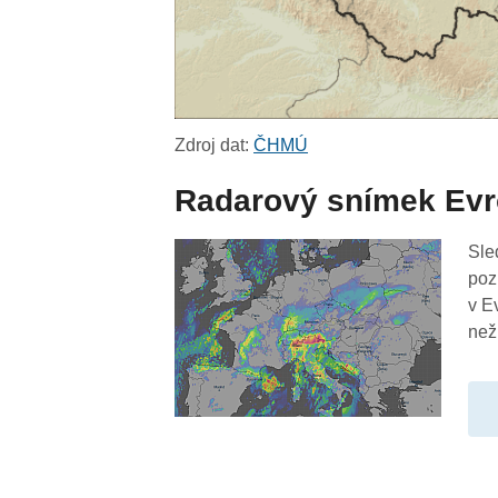
Zdroj dat:
ČHMÚ
Radarový snímek Ev
Sle
poz
v E
než