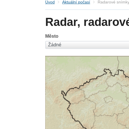
Úvod
Aktuální počasí
Radarové snímky
Radar, radarov
Město