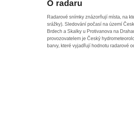
O radaru
Radarové snímky znázorňují místa, na kte
srážky). Sledování počasí na území Česk
Brdech a Skalky u Protivanova na Drahan
provozovatelem je Český hydrometeorolog
barvy, které vyjadřují hodnotu radarové o