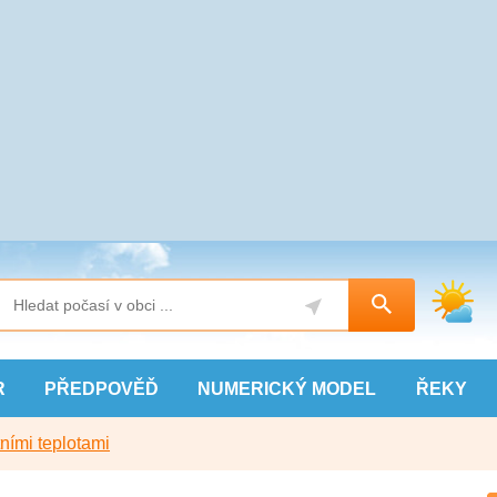
R
PŘEDPOVĚĎ
NUMERICKÝ
MODEL
ŘEKY
ními teplotami