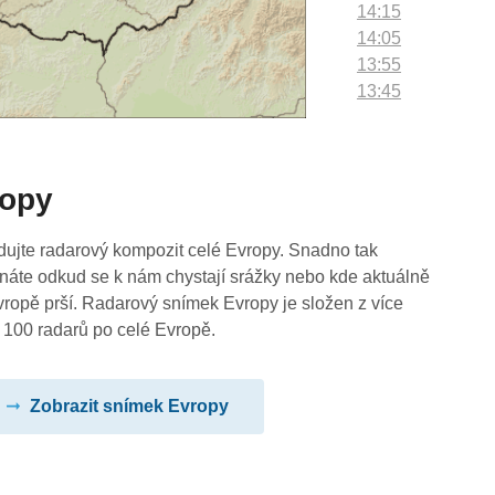
14:15
14:05
13:55
13:45
13:35
13:25
13:15
ropy
13:05
12:55
12:45
dujte radarový kompozit celé Evropy. Snadno tak
12:35
náte odkud se k nám chystají srážky nebo kde aktuálně
12:25
vropě prší. Radarový snímek Evropy je složen z více
12:15
 100 radarů po celé Evropě.
12:05
11:55
Zobrazit snímek Evropy
11:45
11:35
11:25
11:15