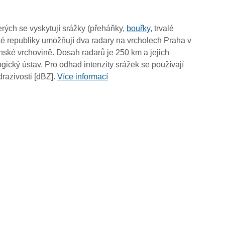
11:05
10:55
rých se vyskytují srážky (přeháňky,
bouřky
, trvalé
10:45
é republiky umožňují dva radary na vrcholech Praha v
10:35
ské vrchovině. Dosah radarů je 250 km a jejich
10:25
ický ústav. Pro odhad intenzity srážek se používají
10:15
drazivosti [dBZ].
Více informací
10:05
09:55
09:45
09:35
09:25
09:15
09:05
08:55
08:45
08:35
08:25
08:15