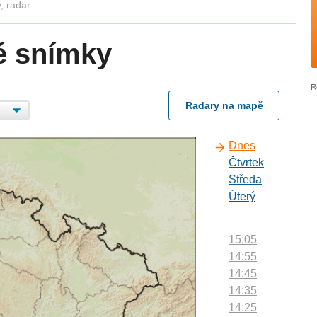
, radar
é snímky
Radary na mapě
Dnes
Čtvrtek
Středa
Úterý
15:05
14:55
14:45
14:35
14:25