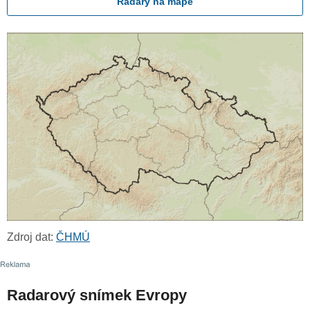
Radary na mapě
Zdroj dat:
ČHMÚ
Radarový snímek Evropy