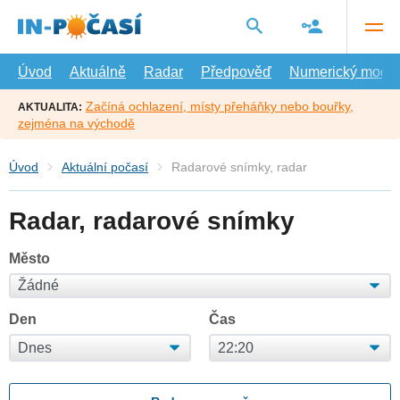
Přejít
na
hlavní
obsah
Úvod
Aktuálně
Radar
Předpověď
Numerický model
Začíná ochlazení, místy přeháňky nebo bouřky,
AKTUALITA:
zejména na východě
Úvod
Aktuální počasí
Radarové snímky, radar
Radar, radarové snímky
Město
Den
Čas