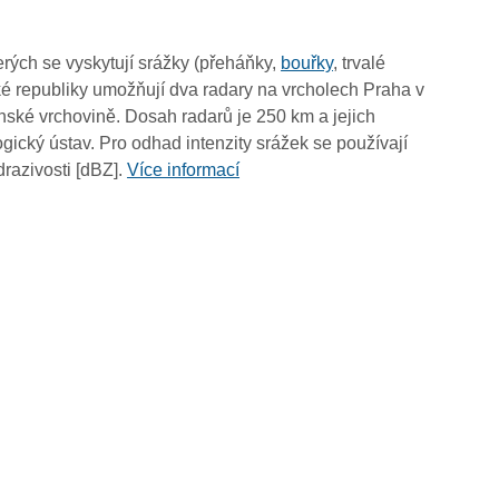
14:50
14:40
rých se vyskytují srážky (přeháňky,
bouřky
, trvalé
14:30
é republiky umožňují dva radary na vrcholech Praha v
14:20
ské vrchovině. Dosah radarů je 250 km a jejich
14:10
ický ústav. Pro odhad intenzity srážek se používají
14:00
drazivosti [dBZ].
Více informací
13:50
13:40
13:30
13:20
13:10
13:00
12:50
12:40
12:30
12:20
12:10
12:00