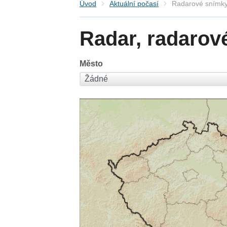
Úvod
Aktuální počasí
Radarové snímky
Radar, radarov
Město