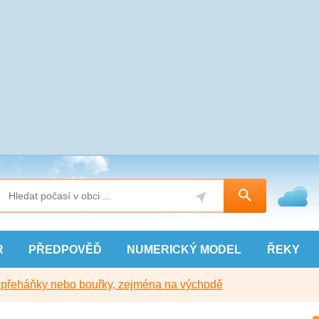
R
PŘEDPOVĚĎ
NUMERICKÝ
MODEL
ŘEKY
y přeháňky nebo bouřky, zejména na východě