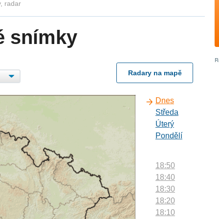
, radar
é snímky
Radary na mapě
Dnes
Středa
Úterý
Pondělí
18:50
18:40
18:30
18:20
18:10