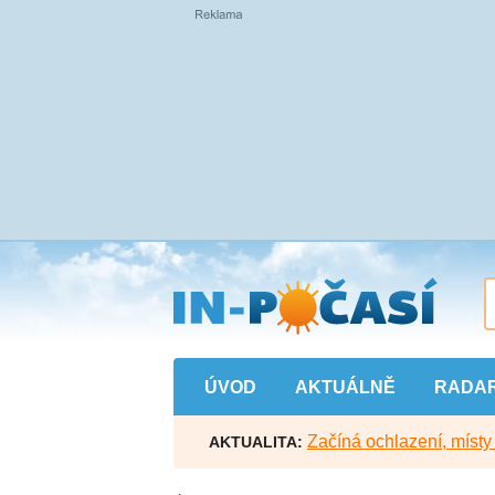
Přejít
na
hlavní
obsah
ÚVOD
AKTUÁLNĚ
RADA
Začíná ochlazení, míst
AKTUALITA: