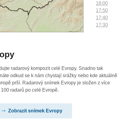
18:00
17:50
17:40
17:30
17:20
17:10
17:00
ropy
16:50
16:40
16:30
dujte radarový kompozit celé Evropy. Snadno tak
16:20
náte odkud se k nám chystají srážky nebo kde aktuálně
16:10
vropě prší. Radarový snímek Evropy je složen z více
16:00
 100 radarů po celé Evropě.
15:50
15:40
Zobrazit snímek Evropy
15:30
15:20
15:10
15:00