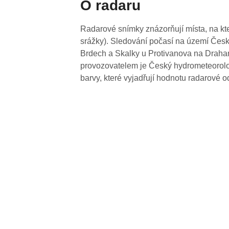
O radaru
Radarové snímky znázorňují místa, na kte
srážky). Sledování počasí na území Česk
Brdech a Skalky u Protivanova na Drahan
provozovatelem je Český hydrometeorolog
barvy, které vyjadřují hodnotu radarové o