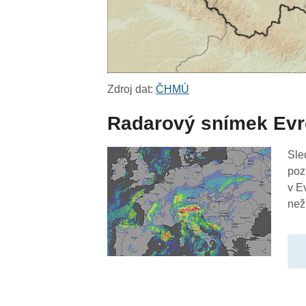
Zdroj dat:
ČHMÚ
Radarový snímek Ev
Sle
poz
v E
než