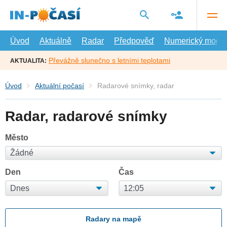
Přejít
na
hlavní
obsah
Úvod
Aktuálně
Radar
Předpověď
Numerický model
Převážně slunečno s letními teplotami
AKTUALITA:
Úvod
Aktuální počasí
Radarové snímky, radar
Radar, radarové snímky
Město
Den
Čas
Radary na mapě