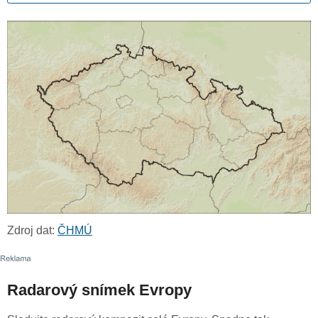
Zdroj dat:
ČHMÚ
Radarový snímek Evropy