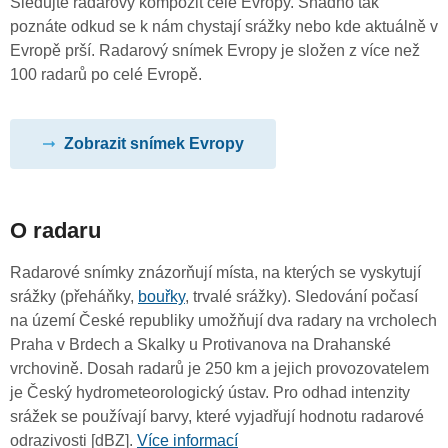
Sledujte radarový kompozit celé Evropy. Snadno tak
poznáte odkud se k nám chystají srážky nebo kde aktuálně v
Evropě prší. Radarový snímek Evropy je složen z více než
100 radarů po celé Evropě.
Zobrazit snímek Evropy
O radaru
Radarové snímky znázorňují místa, na kterých se vyskytují
srážky (přeháňky,
bouřky
, trvalé srážky). Sledování počasí
na území České republiky umožňují dva radary na vrcholech
Praha v Brdech a Skalky u Protivanova na Drahanské
vrchovině. Dosah radarů je 250 km a jejich provozovatelem
je Český hydrometeorologický ústav. Pro odhad intenzity
srážek se používají barvy, které vyjadřují hodnotu radarové
odrazivosti [dBZ].
Více informací