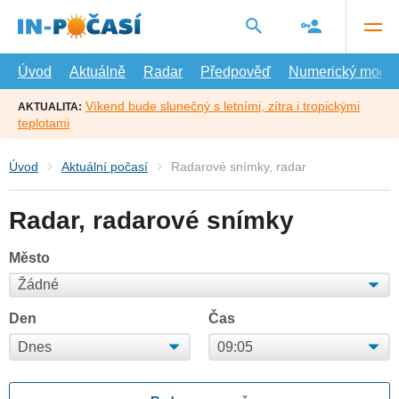
Přejít
na
hlavní
obsah
Úvod
Aktuálně
Radar
Předpověď
Numerický model
Víkend bude slunečný s letními, zítra i tropickými
AKTUALITA:
teplotami
Úvod
Aktuální počasí
Radarové snímky, radar
Radar, radarové snímky
Město
Den
Čas