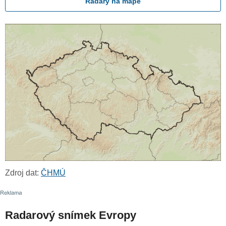
Radary na mapě
Zdroj dat:
ČHMÚ
Radarový snímek Evropy