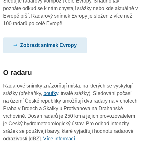
Sledujte radarový kompozit celé Evropy. Snadno tak
poznáte odkud se k nám chystají srážky nebo kde aktuálně v
Evropě prší. Radarový snímek Evropy je složen z více než
100 radarů po celé Evropě.
Zobrazit snímek Evropy
O radaru
Radarové snímky znázorňují místa, na kterých se vyskytují
srážky (přeháňky,
bouřky
, trvalé srážky). Sledování počasí
na území České republiky umožňují dva radary na vrcholech
Praha v Brdech a Skalky u Protivanova na Drahanské
vrchovině. Dosah radarů je 250 km a jejich provozovatelem
je Český hydrometeorologický ústav. Pro odhad intenzity
srážek se používají barvy, které vyjadřují hodnotu radarové
odrazivosti [dBZ].
Více informací