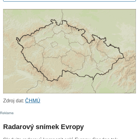
Zdroj dat:
ČHMÚ
Radarový snímek Evropy