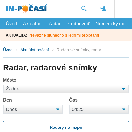
Přejít
na
hlavní
obsah
Úvod
Aktuálně
Radar
Předpověď
Numerický model
Převážně slunečno s letními teplotami
AKTUALITA:
Úvod
Aktuální počasí
Radarové snímky, radar
Radar, radarové snímky
Město
Den
Čas
Radary na mapě