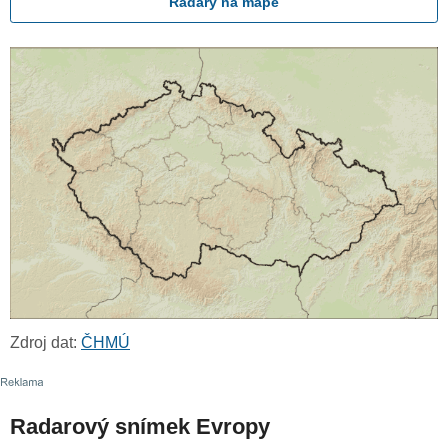
Radary na mapě
Zdroj dat:
ČHMÚ
Radarový snímek Evropy