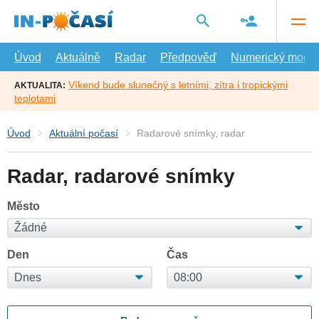
Přejít
na
hlavní
obsah
Úvod
Aktuálně
Radar
Předpověď
Numerický model
Víkend bude slunečný s letními, zítra i tropickými
AKTUALITA:
teplotami
Úvod
Aktuální počasí
Radarové snímky, radar
Radar, radarové snímky
Město
Den
Čas