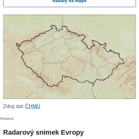
Radary na mapě
Zdroj dat:
ČHMÚ
Radarový snímek Evropy