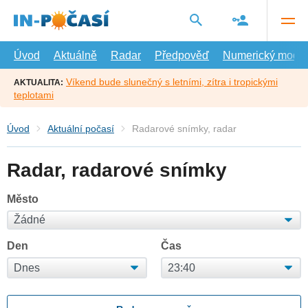
Přejít
na
hlavní
obsah
Úvod
Aktuálně
Radar
Předpověď
Numerický model
Víkend bude slunečný s letními, zítra i tropickými
AKTUALITA:
teplotami
Úvod
Aktuální počasí
Radarové snímky, radar
Radar, radarové snímky
Město
Den
Čas