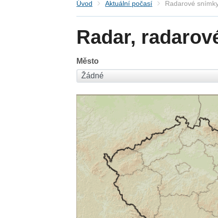
Úvod
Aktuální počasí
Radarové snímky
Radar, radarov
Město