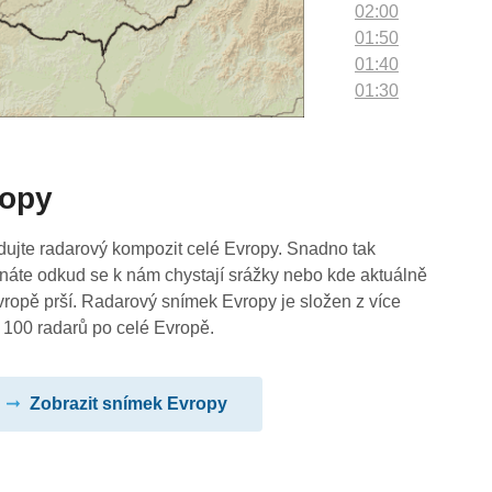
02:00
01:50
01:40
01:30
01:20
01:10
01:00
ropy
00:50
00:40
00:30
dujte radarový kompozit celé Evropy. Snadno tak
00:20
náte odkud se k nám chystají srážky nebo kde aktuálně
00:10
vropě prší. Radarový snímek Evropy je složen z více
00:00
 100 radarů po celé Evropě.
Zobrazit snímek Evropy