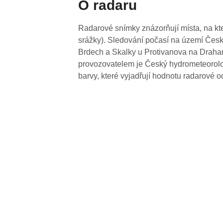
O radaru
Radarové snímky znázorňují místa, na kte
srážky). Sledování počasí na území Česk
Brdech a Skalky u Protivanova na Drahan
provozovatelem je Český hydrometeorolog
barvy, které vyjadřují hodnotu radarové o