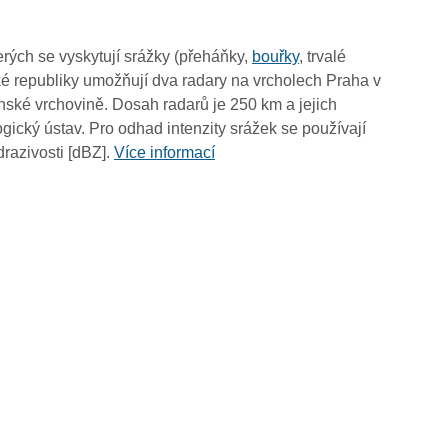
rých se vyskytují srážky (přeháňky,
bouřky
, trvalé
é republiky umožňují dva radary na vrcholech Praha v
ské vrchovině. Dosah radarů je 250 km a jejich
ický ústav. Pro odhad intenzity srážek se používají
drazivosti [dBZ].
Více informací