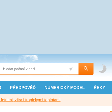
R
PŘEDPOVĚĎ
NUMERICKÝ
MODEL
ŘEKY
etními, zítra i tropickými teplotami