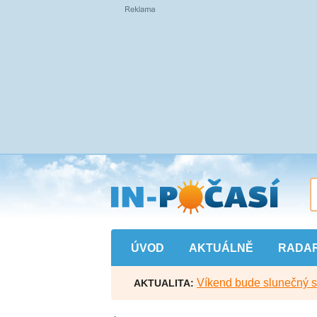
Přejít
na
hlavní
obsah
ÚVOD
AKTUÁLNĚ
RADA
Víkend bude slunečný s l
AKTUALITA: