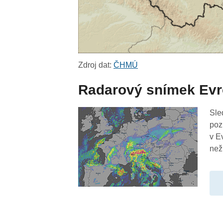
Zdroj dat:
ČHMÚ
Radarový snímek Ev
Sle
poz
v E
než