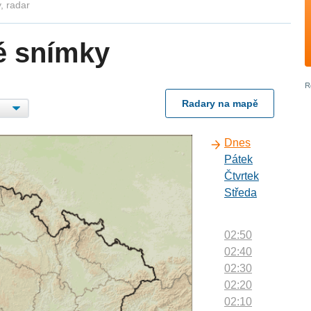
, radar
é snímky
Radary na mapě
Dnes
Pátek
Čtvrtek
Středa
02:50
02:40
02:30
02:20
02:10