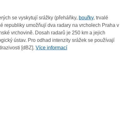
02:00
01:50
rých se vyskytují srážky (přeháňky,
bouřky
, trvalé
01:40
é republiky umožňují dva radary na vrcholech Praha v
01:30
ské vrchovině. Dosah radarů je 250 km a jejich
01:20
ický ústav. Pro odhad intenzity srážek se používají
01:10
drazivosti [dBZ].
Více informací
01:00
00:50
00:40
00:30
00:20
00:10
00:00