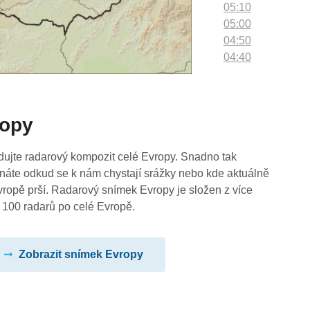
05:10
05:00
04:50
04:40
04:30
04:20
04:10
ropy
04:00
03:50
03:40
dujte radarový kompozit celé Evropy. Snadno tak
03:30
náte odkud se k nám chystají srážky nebo kde aktuálně
03:20
vropě prší. Radarový snímek Evropy je složen z více
03:10
 100 radarů po celé Evropě.
03:00
02:50
Zobrazit snímek Evropy
02:40
02:30
02:20
02:10