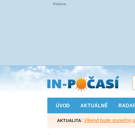
Přejít
na
hlavní
obsah
ÚVOD
AKTUÁLNĚ
RADA
Víkend bude slunečný s l
AKTUALITA: