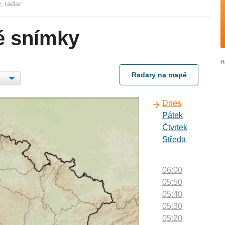
, radar
é snímky
Radary na mapě
Dnes
Pátek
Čtvrtek
Středa
06:00
05:50
05:40
05:30
05:20