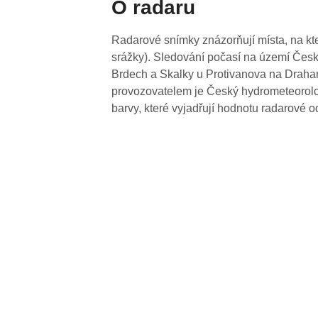
O radaru
Radarové snímky znázorňují místa, na kte
srážky). Sledování počasí na území Česk
Brdech a Skalky u Protivanova na Drahan
provozovatelem je Český hydrometeorolog
barvy, které vyjadřují hodnotu radarové o