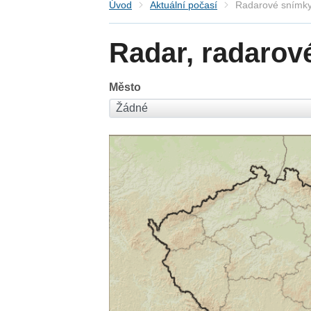
Úvod
Aktuální počasí
Radarové snímky
Radar, radarov
Město