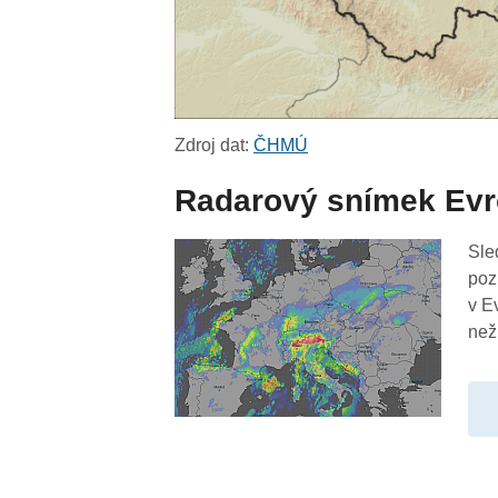
Zdroj dat:
ČHMÚ
Radarový snímek Ev
Sle
poz
v E
než