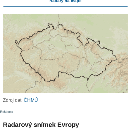
Radary na mapě
Zdroj dat:
ČHMÚ
Radarový snímek Evropy