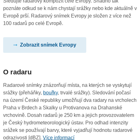
Sledujte radarový kompozit celé Evropy. Snadno tak
poznáte odkud se k nám chystají srážky nebo kde aktuálně v
Evropě prší. Radarový snímek Evropy je složen z více než
100 radarů po celé Evropě.
Zobrazit snímek Evropy
O radaru
Radarové snímky znázorňují místa, na kterých se vyskytují
srážky (přeháňky,
bouřky
, trvalé srážky). Sledování počasí
na území České republiky umožňují dva radary na vrcholech
Praha v Brdech a Skalky u Protivanova na Drahanské
vrchovině. Dosah radarů je 250 km a jejich provozovatelem
je Český hydrometeorologický ústav. Pro odhad intenzity
srážek se používají barvy, které vyjadřují hodnotu radarové
odrazivosti [dBZ].
Více informací