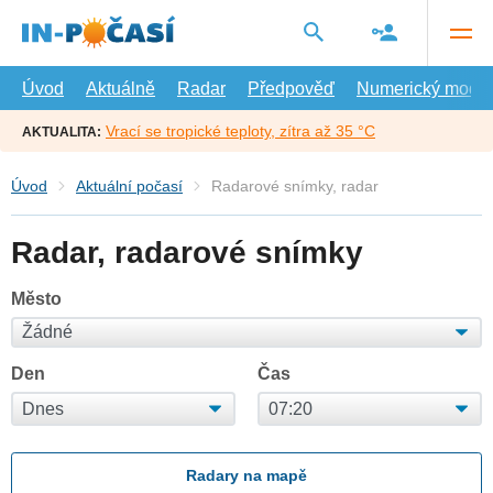
Přejít
na
hlavní
obsah
Úvod
Aktuálně
Radar
Předpověď
Numerický model
Vrací se tropické teploty, zítra až 35 °C
AKTUALITA:
Úvod
Aktuální počasí
Radarové snímky, radar
Radar, radarové snímky
Město
Den
Čas
Radary na mapě