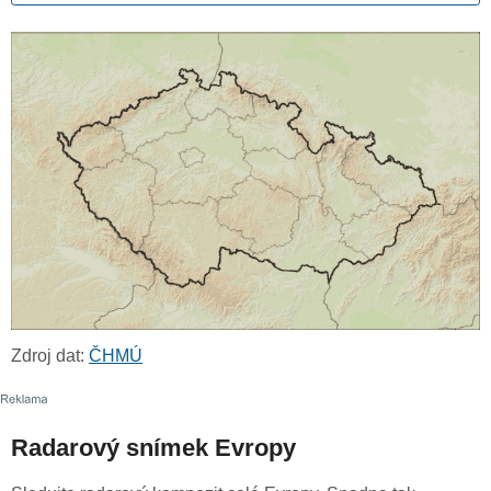
Zdroj dat:
ČHMÚ
Radarový snímek Evropy