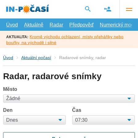
Přejít
na
hlavní
obsah
Úvod
Aktuálně
Radar
Předpověď
Numerický model
Kromě východu ochlazení, místy přeháňky nebo
AKTUALITA:
bouřky, na východě i silné
Úvod
Aktuální počasí
Radarové snímky, radar
Radar, radarové snímky
Město
Den
Čas