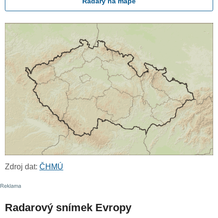
Radary na mapě
Zdroj dat:
ČHMÚ
Radarový snímek Evropy