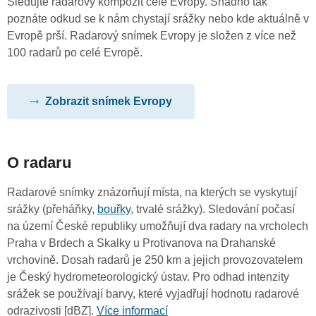
Sledujte radarový kompozit celé Evropy. Snadno tak
poznáte odkud se k nám chystají srážky nebo kde aktuálně v
Evropě prší. Radarový snímek Evropy je složen z více než
100 radarů po celé Evropě.
Zobrazit snímek Evropy
O radaru
Radarové snímky znázorňují místa, na kterých se vyskytují
srážky (přeháňky,
bouřky
, trvalé srážky). Sledování počasí
na území České republiky umožňují dva radary na vrcholech
Praha v Brdech a Skalky u Protivanova na Drahanské
vrchovině. Dosah radarů je 250 km a jejich provozovatelem
je Český hydrometeorologický ústav. Pro odhad intenzity
srážek se používají barvy, které vyjadřují hodnotu radarové
odrazivosti [dBZ].
Více informací