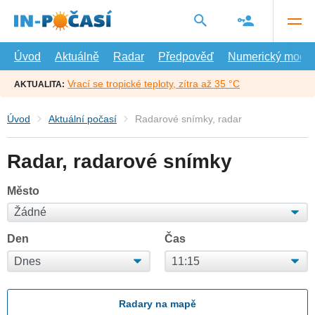
Přejít
na
hlavní
obsah
Úvod
Aktuálně
Radar
Předpověď
Numerický model
Vrací se tropické teploty, zítra až 35 °C
AKTUALITA:
Úvod
Aktuální počasí
Radarové snímky, radar
Radar, radarové snímky
Město
Den
Čas
Radary na mapě