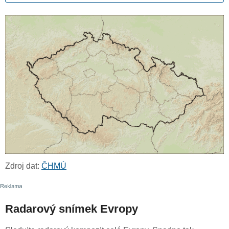
Zdroj dat:
ČHMÚ
Radarový snímek Evropy