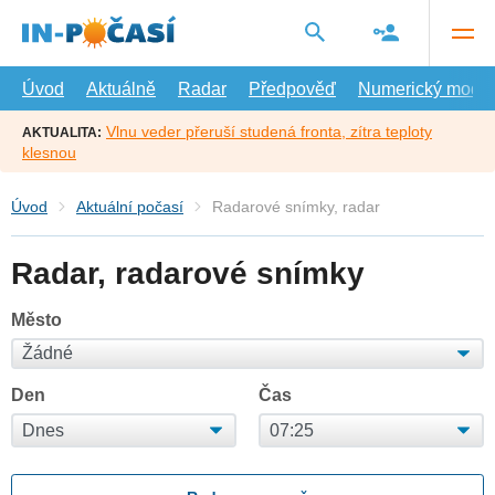
Přejít
na
hlavní
obsah
Úvod
Aktuálně
Radar
Předpověď
Numerický model
Vlnu veder přeruší studená fronta, zítra teploty
AKTUALITA:
klesnou
Úvod
Aktuální počasí
Radarové snímky, radar
Radar, radarové snímky
Město
Den
Čas