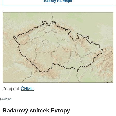
Radary na mapě
Zdroj dat:
ČHMÚ
Radarový snímek Evropy