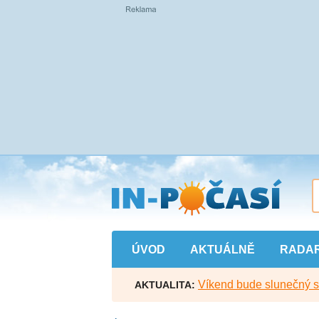
Přejít
na
hlavní
obsah
ÚVOD
AKTUÁLNĚ
RADA
Víkend bude slunečný s l
AKTUALITA: