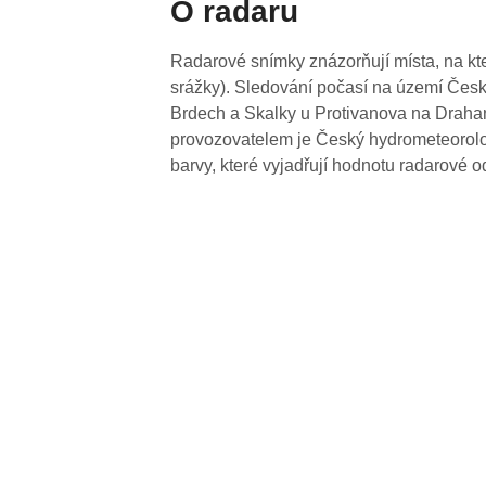
O radaru
Radarové snímky znázorňují místa, na kte
srážky). Sledování počasí na území Česk
Brdech a Skalky u Protivanova na Drahan
provozovatelem je Český hydrometeorolog
barvy, které vyjadřují hodnotu radarové o