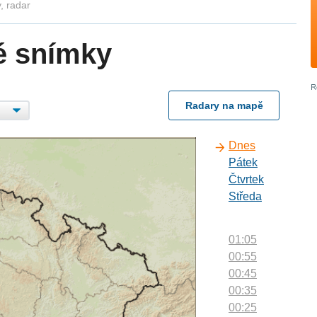
, radar
é snímky
Radary na mapě
Dnes
Pátek
Čtvrtek
Středa
01:05
00:55
00:45
00:35
00:25