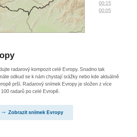
00:15
00:05
ropy
dujte radarový kompozit celé Evropy. Snadno tak
náte odkud se k nám chystají srážky nebo kde aktuálně
vropě prší. Radarový snímek Evropy je složen z více
 100 radarů po celé Evropě.
Zobrazit snímek Evropy