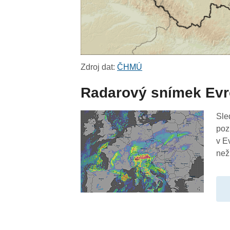
Zdroj dat:
ČHMÚ
Radarový snímek Ev
Sle
poz
v E
než