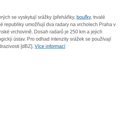
rých se vyskytují srážky (přeháňky,
bouřky
, trvalé
é republiky umožňují dva radary na vrcholech Praha v
ské vrchovině. Dosah radarů je 250 km a jejich
ický ústav. Pro odhad intenzity srážek se používají
drazivosti [dBZ].
Více informací