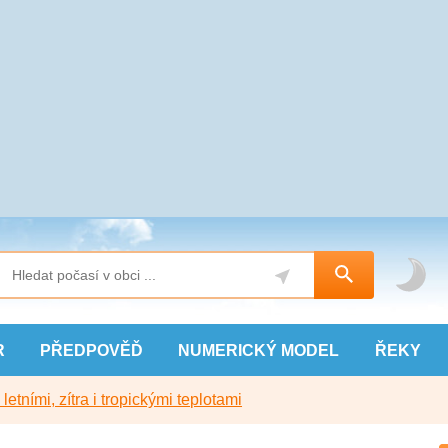
R
PŘEDPOVĚĎ
NUMERICKÝ
MODEL
ŘEKY
etními, zítra i tropickými teplotami