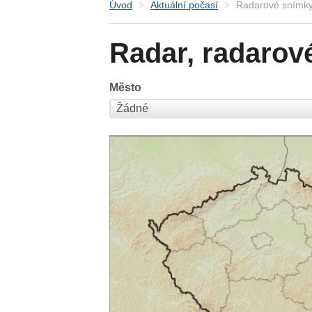
Úvod
Aktuální počasí
Radarové snímky
Radar, radarov
Město