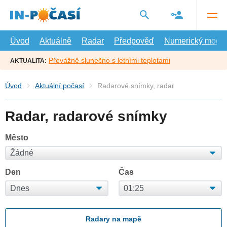
Přejít
na
hlavní
obsah
Úvod
Aktuálně
Radar
Předpověď
Numerický model
Převážně slunečno s letními teplotami
AKTUALITA:
Úvod
Aktuální počasí
Radarové snímky, radar
Radar, radarové snímky
Město
Den
Čas
Radary na mapě