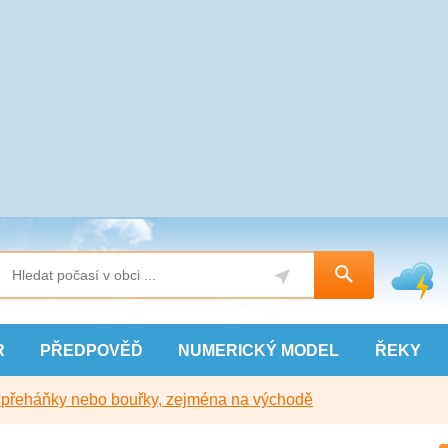
R
PŘEDPOVĚĎ
NUMERICKÝ
MODEL
ŘEKY
y přeháňky nebo bouřky, zejména na východě