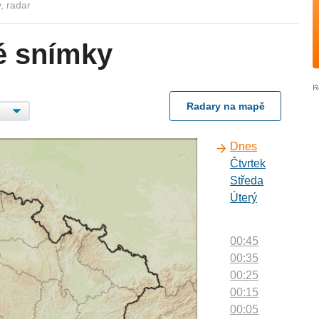
, radar
é snímky
Radary na mapě
Dnes
Čtvrtek
Středa
Úterý
00:45
00:35
00:25
00:15
00:05