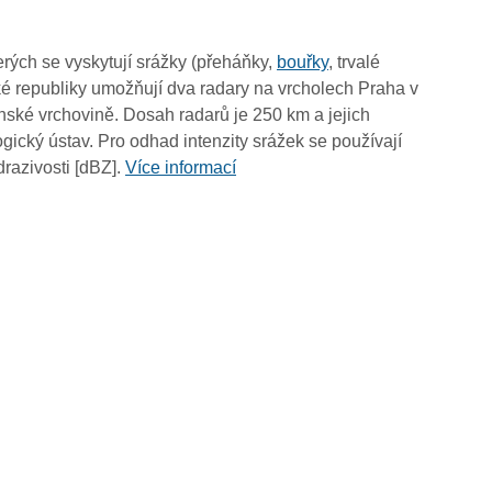
rých se vyskytují srážky (přeháňky,
bouřky
, trvalé
é republiky umožňují dva radary na vrcholech Praha v
ské vrchovině. Dosah radarů je 250 km a jejich
ický ústav. Pro odhad intenzity srážek se používají
drazivosti [dBZ].
Více informací