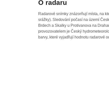
O radaru
Radarové snímky znázorňují místa, na kte
srážky). Sledování počasí na území Česk
Brdech a Skalky u Protivanova na Drahan
provozovatelem je Český hydrometeorolog
barvy, které vyjadřují hodnotu radarové o