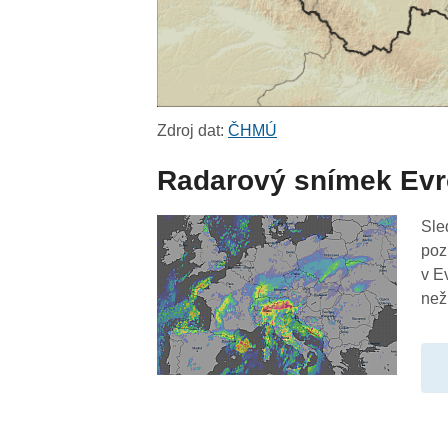
Zdroj dat:
ČHMÚ
Radarový snímek Ev
Sle
poz
v E
než