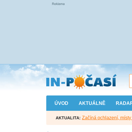
Přejít
na
hlavní
obsah
ÚVOD
AKTUÁLNĚ
RADA
Začíná ochlazení, míst
AKTUALITA: