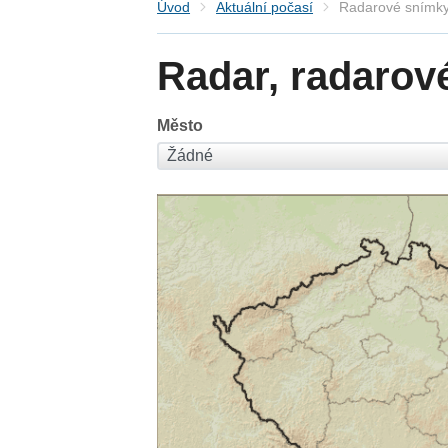
Úvod
Aktuální počasí
Radarové snímky
Radar, radarov
Město