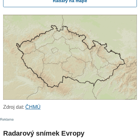
Radary na mapě
Zdroj dat:
ČHMÚ
Radarový snímek Evropy