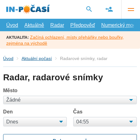
Přejít
na
hlavní
obsah
Úvod
Aktuálně
Radar
Předpověď
Numerický model
Začíná ochlazení, místy přeháňky nebo bouřky,
AKTUALITA:
zejména na východě
Úvod
Aktuální počasí
Radarové snímky, radar
Radar, radarové snímky
Město
Den
Čas