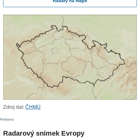
Radary na mapě
Zdroj dat:
ČHMÚ
Radarový snímek Evropy