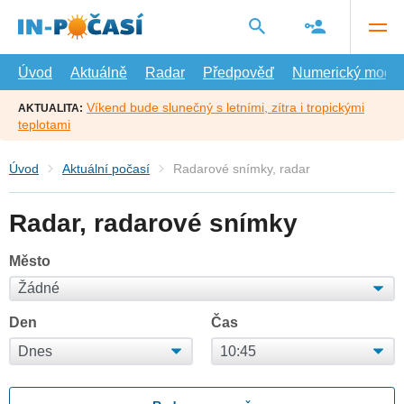
Přejít
na
hlavní
obsah
Úvod
Aktuálně
Radar
Předpověď
Numerický model
Víkend bude slunečný s letními, zítra i tropickými
AKTUALITA:
teplotami
Úvod
Aktuální počasí
Radarové snímky, radar
Radar, radarové snímky
Město
Den
Čas