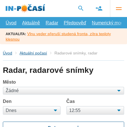
Přejít
na
hlavní
obsah
Úvod
Aktuálně
Radar
Předpověď
Numerický model
Vlnu veder přeruší studená fronta, zítra teploty
AKTUALITA:
klesnou
Úvod
Aktuální počasí
Radarové snímky, radar
Radar, radarové snímky
Město
Den
Čas