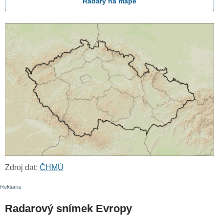
Radary na mapě
Zdroj dat:
ČHMÚ
Radarový snímek Evropy