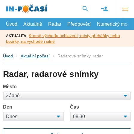
Přejít
na
hlavní
obsah
Úvod
Aktuálně
Radar
Předpověď
Numerický model
Kromě východu ochlazení, místy přeháňky nebo
AKTUALITA:
bouřky, na východě i silné
Úvod
Aktuální počasí
Radarové snímky, radar
Radar, radarové snímky
Město
Den
Čas