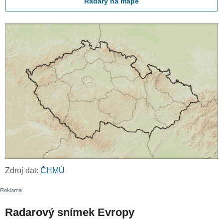
Radary na mapě
Zdroj dat:
ČHMÚ
Radarový snímek Evropy