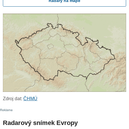
Radary na mapě
Zdroj dat:
ČHMÚ
Radarový snímek Evropy