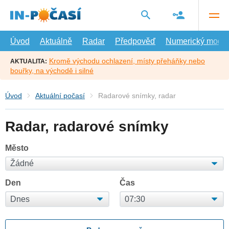
Přejít
na
hlavní
obsah
Úvod
Aktuálně
Radar
Předpověď
Numerický model
Kromě východu ochlazení, místy přeháňky nebo
AKTUALITA:
bouřky, na východě i silné
Úvod
Aktuální počasí
Radarové snímky, radar
Radar, radarové snímky
Město
Den
Čas