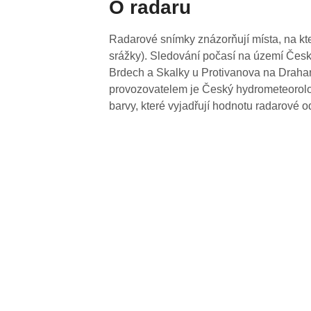
O radaru
Radarové snímky znázorňují místa, na kte
srážky). Sledování počasí na území Česk
Brdech a Skalky u Protivanova na Drahan
provozovatelem je Český hydrometeorolog
barvy, které vyjadřují hodnotu radarové o