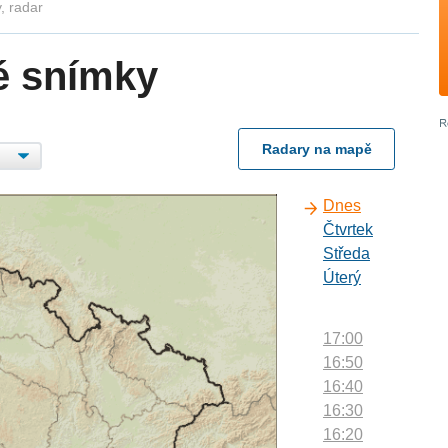
, radar
é snímky
Radary na mapě
Dnes
Čtvrtek
Středa
Úterý
17:00
16:50
16:40
16:30
16:20