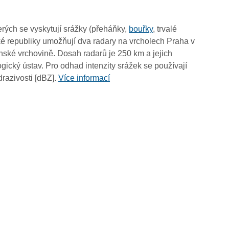
13:00
12:50
rých se vyskytují srážky (přeháňky,
bouřky
, trvalé
12:40
é republiky umožňují dva radary na vrcholech Praha v
12:30
ské vrchovině. Dosah radarů je 250 km a jejich
12:20
ický ústav. Pro odhad intenzity srážek se používají
12:10
drazivosti [dBZ].
Více informací
12:00
11:50
11:40
11:30
11:20
11:10
11:00
10:50
10:40
10:30
10:20
10:10