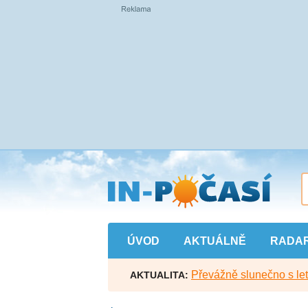
Přejít
na
hlavní
obsah
ÚVOD
AKTUÁLNĚ
RADA
Převážně slunečno s let
AKTUALITA: