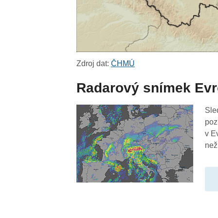
Zdroj dat:
ČHMÚ
Radarový snímek Ev
Sle
poz
v E
než