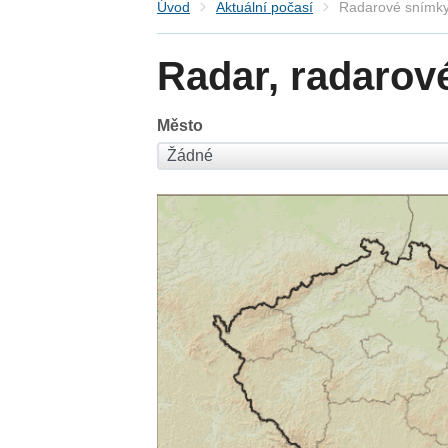
Úvod
Aktuální počasí
Radarové snímky
Radar, radarov
Město