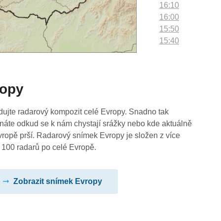
16:10
16:00
15:50
15:40
15:30
15:20
15:10
ropy
15:00
14:50
14:40
dujte radarový kompozit celé Evropy. Snadno tak
14:30
náte odkud se k nám chystají srážky nebo kde aktuálně
14:20
vropě prší. Radarový snímek Evropy je složen z více
14:10
 100 radarů po celé Evropě.
14:00
13:50
Zobrazit snímek Evropy
13:40
13:30
13:20
13:10