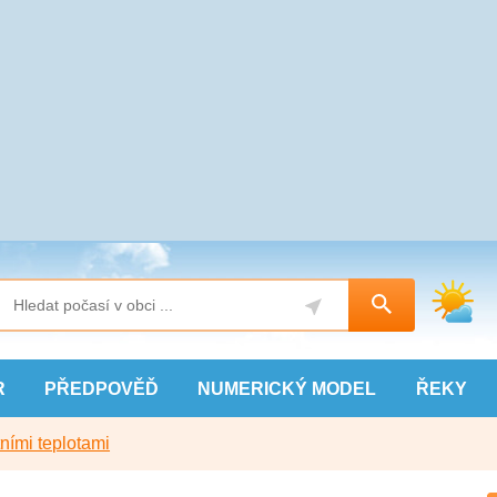
R
PŘEDPOVĚĎ
NUMERICKÝ
MODEL
ŘEKY
ními teplotami