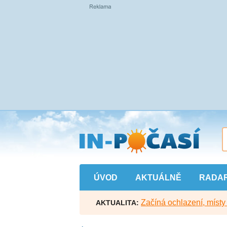
Přejít
na
hlavní
obsah
ÚVOD
AKTUÁLNĚ
RADA
Začíná ochlazení, míst
AKTUALITA: