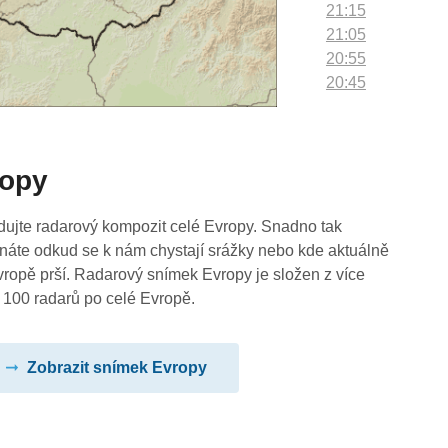
21:15
21:05
20:55
20:45
20:35
20:25
20:15
ropy
20:05
19:55
19:45
dujte radarový kompozit celé Evropy. Snadno tak
19:35
náte odkud se k nám chystají srážky nebo kde aktuálně
19:25
vropě prší. Radarový snímek Evropy je složen z více
19:15
 100 radarů po celé Evropě.
19:05
18:55
Zobrazit snímek Evropy
18:45
18:35
18:25
18:15