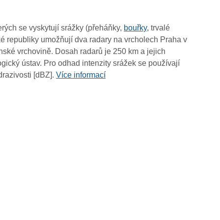
18:05
17:55
rých se vyskytují srážky (přeháňky,
bouřky
, trvalé
17:45
é republiky umožňují dva radary na vrcholech Praha v
17:35
ské vrchovině. Dosah radarů je 250 km a jejich
17:25
ický ústav. Pro odhad intenzity srážek se používají
17:15
drazivosti [dBZ].
Více informací
17:05
16:55
16:45
16:35
16:25
16:15
16:05
15:55
15:45
15:35
15:25
15:15