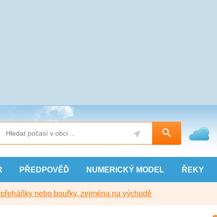
R
PŘEDPOVĚĎ
NUMERICKÝ
MODEL
ŘEKY
y přeháňky nebo bouřky, zejména na východě