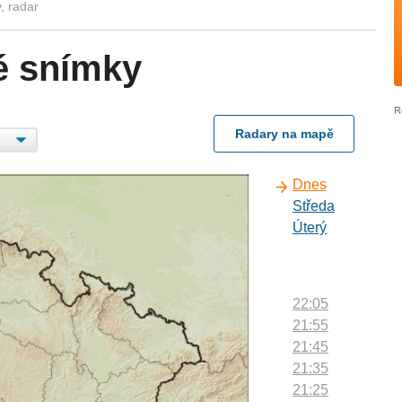
, radar
é snímky
Radary na mapě
Dnes
Středa
Úterý
22:05
21:55
21:45
21:35
21:25