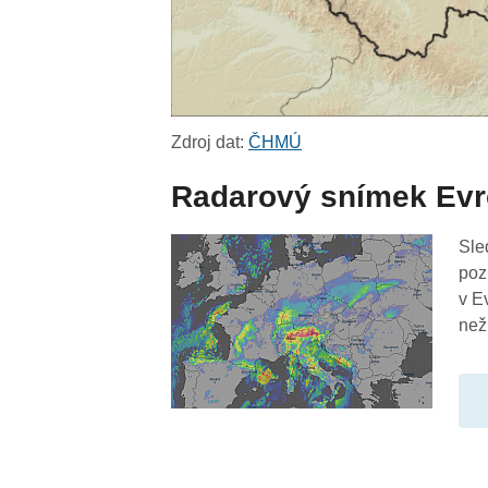
Zdroj dat:
ČHMÚ
Radarový snímek Ev
Sle
poz
v E
než