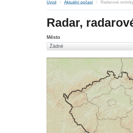
Úvod
Aktuální počasí
Radarové snímky
Radar, radarov
Město