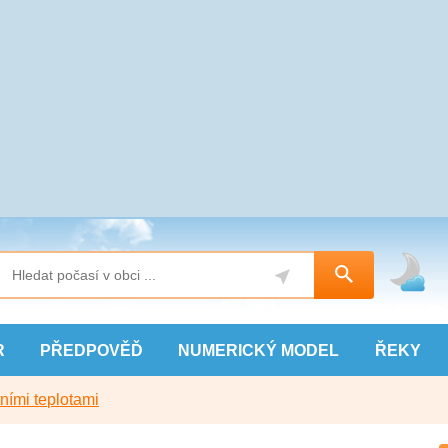
R
PŘEDPOVĚĎ
NUMERICKÝ
MODEL
ŘEKY
ními teplotami