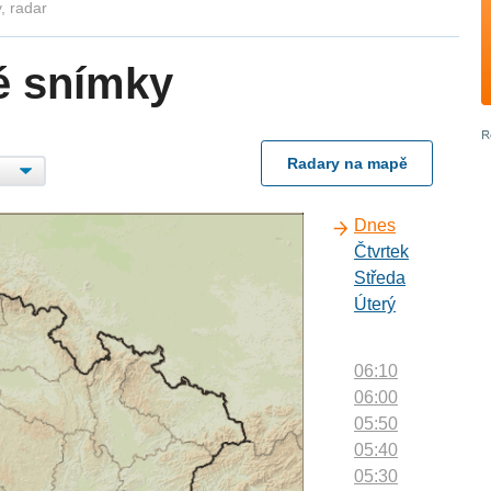
, radar
é snímky
Radary na mapě
Dnes
Čtvrtek
Středa
Úterý
06:10
06:00
05:50
05:40
05:30