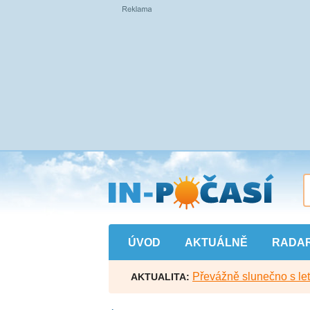
Přejít
na
hlavní
obsah
ÚVOD
AKTUÁLNĚ
RADA
Převážně slunečno s let
AKTUALITA: