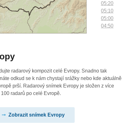
05:20
05:10
05:00
04:50
04:40
04:30
04:20
ropy
04:10
04:00
03:50
dujte radarový kompozit celé Evropy. Snadno tak
03:40
náte odkud se k nám chystají srážky nebo kde aktuálně
03:30
vropě prší. Radarový snímek Evropy je složen z více
03:20
 100 radarů po celé Evropě.
03:10
03:00
Zobrazit snímek Evropy
02:50
02:40
02:30
02:20