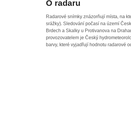
O radaru
Radarové snímky znázorňují místa, na kte
srážky). Sledování počasí na území Česk
Brdech a Skalky u Protivanova na Drahan
provozovatelem je Český hydrometeorolog
barvy, které vyjadřují hodnotu radarové o