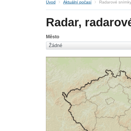
Úvod
Aktuální počasí
Radarové snímky
Radar, radarov
Město