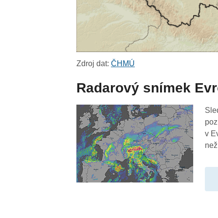
Zdroj dat:
ČHMÚ
Radarový snímek Ev
Sle
poz
v E
než