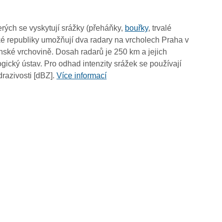
02:10
02:00
rých se vyskytují srážky (přeháňky,
bouřky
, trvalé
01:50
é republiky umožňují dva radary na vrcholech Praha v
01:40
ské vrchovině. Dosah radarů je 250 km a jejich
01:30
ický ústav. Pro odhad intenzity srážek se používají
01:20
drazivosti [dBZ].
Více informací
01:10
01:00
00:50
00:40
00:30
00:20
00:10
00:00