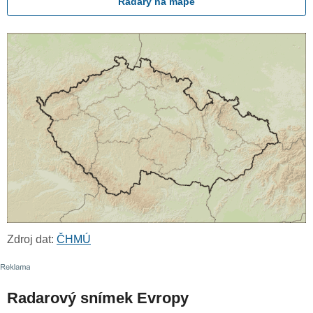
Radary na mapě
Zdroj dat:
ČHMÚ
Radarový snímek Evropy