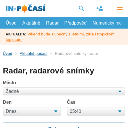
Přejít
na
hlavní
obsah
Úvod
Aktuálně
Radar
Předpověď
Numerický model
Víkend bude slunečný s letními, zítra i tropickými
AKTUALITA:
teplotami
Úvod
Aktuální počasí
Radarové snímky, radar
Radar, radarové snímky
Město
Den
Čas