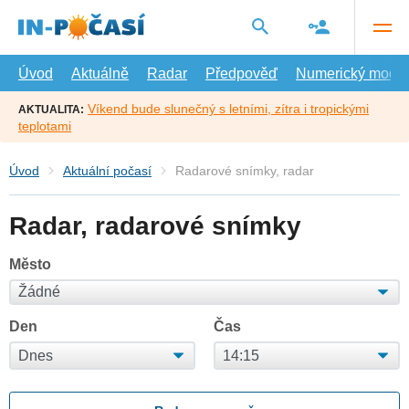
Přejít
na
hlavní
obsah
Úvod
Aktuálně
Radar
Předpověď
Numerický model
Víkend bude slunečný s letními, zítra i tropickými
AKTUALITA:
teplotami
Úvod
Aktuální počasí
Radarové snímky, radar
Radar, radarové snímky
Město
Den
Čas