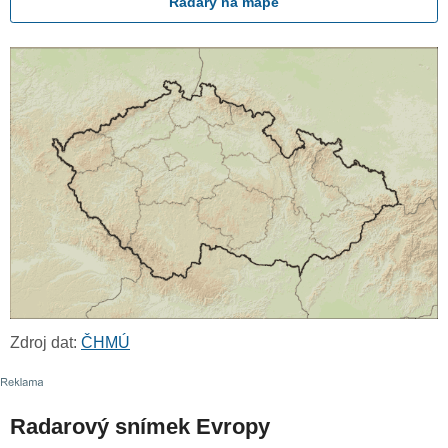
Radary na mapě
Zdroj dat:
ČHMÚ
Radarový snímek Evropy