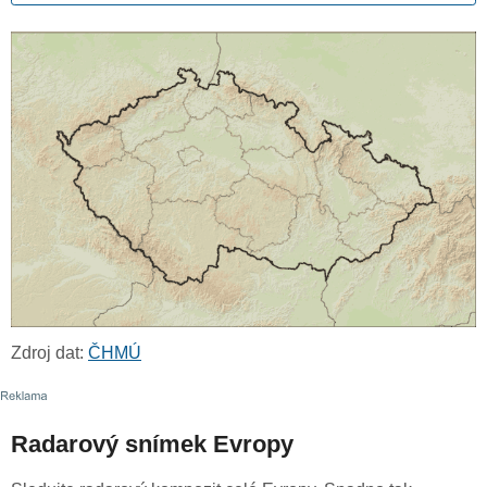
Zdroj dat:
ČHMÚ
Radarový snímek Evropy