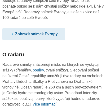
Sledujte radarový kompozit celé Evropy. Snadno tak
poznáte odkud se k nám chystají srážky nebo kde aktuálně v
Evropě prší. Radarový snímek Evropy je složen z více než
100 radarů po celé Evropě.
Zobrazit snímek Evropy
O radaru
Radarové snímky znázorňují místa, na kterých se vyskytují
srážky (přeháňky,
bouřky
, trvalé srážky). Sledování počasí
na území České republiky umožňují dva radary na vrcholech
Praha v Brdech a Skalky u Protivanova na Drahanské
vrchovině. Dosah radarů je 250 km a jejich provozovatelem
je Český hydrometeorologický ústav. Pro odhad intenzity
srážek se používají barvy, které vyjadřují hodnotu radarové
odrazivosti [dBZ].
Více informací