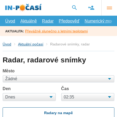
Přejít
na
hlavní
obsah
Úvod
Aktuálně
Radar
Předpověď
Numerický model
Převážně slunečno s letními teplotami
AKTUALITA:
Úvod
Aktuální počasí
Radarové snímky, radar
Radar, radarové snímky
Město
Den
Čas
Radary na mapě