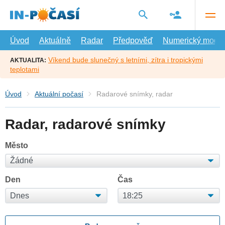
Přejít
na
hlavní
obsah
Úvod
Aktuálně
Radar
Předpověď
Numerický model
Víkend bude slunečný s letními, zítra i tropickými
AKTUALITA:
teplotami
Úvod
Aktuální počasí
Radarové snímky, radar
Radar, radarové snímky
Město
Den
Čas