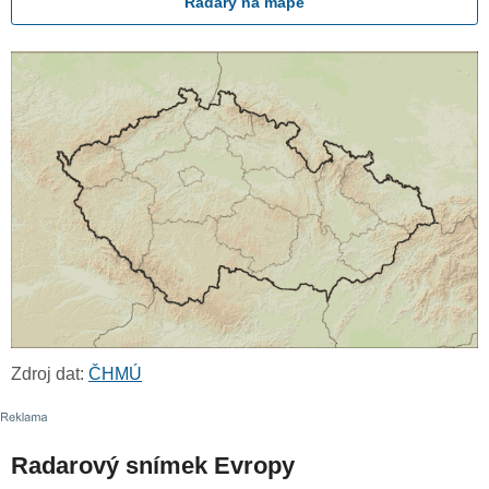
Radary na mapě
Zdroj dat:
ČHMÚ
Radarový snímek Evropy