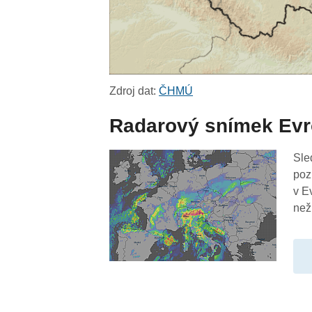
Zdroj dat:
ČHMÚ
Radarový snímek Ev
Sle
poz
v E
než