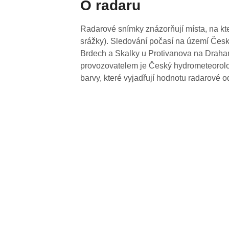
O radaru
Radarové snímky znázorňují místa, na kte
srážky). Sledování počasí na území Česk
Brdech a Skalky u Protivanova na Drahan
provozovatelem je Český hydrometeorolog
barvy, které vyjadřují hodnotu radarové o