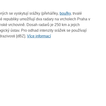
09:40
09:30
rých se vyskytují srážky (přeháňky,
bouřky
, trvalé
09:20
é republiky umožňují dva radary na vrcholech Praha v
09:10
ské vrchovině. Dosah radarů je 250 km a jejich
09:00
ický ústav. Pro odhad intenzity srážek se používají
08:50
drazivosti [dBZ].
Více informací
08:40
08:30
08:20
08:10
08:00
07:50
07:40
07:30
07:20
07:10
07:00
06:50