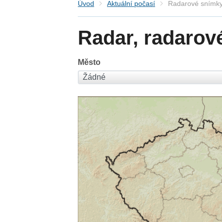
Úvod
Aktuální počasí
Radarové snímky
Radar, radarov
Město