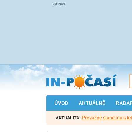
Přejít
na
hlavní
obsah
ÚVOD
AKTUÁLNĚ
RADA
Převážně slunečno s let
AKTUALITA: