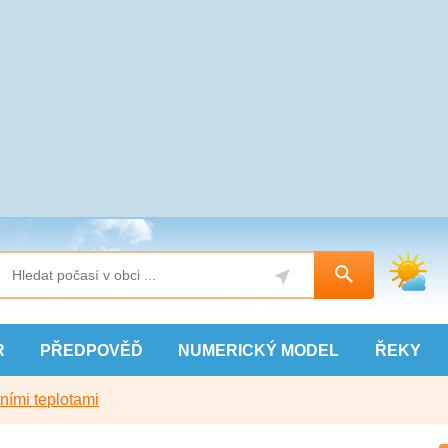
R
PŘEDPOVĚĎ
NUMERICKÝ
MODEL
ŘEKY
ními teplotami