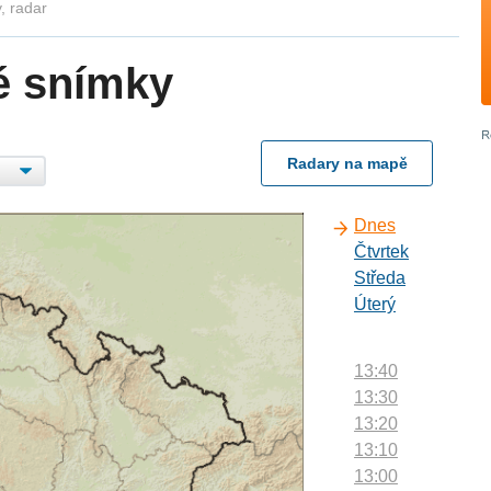
, radar
é snímky
Radary na mapě
Dnes
Čtvrtek
Středa
Úterý
13:40
13:30
13:20
13:10
13:00