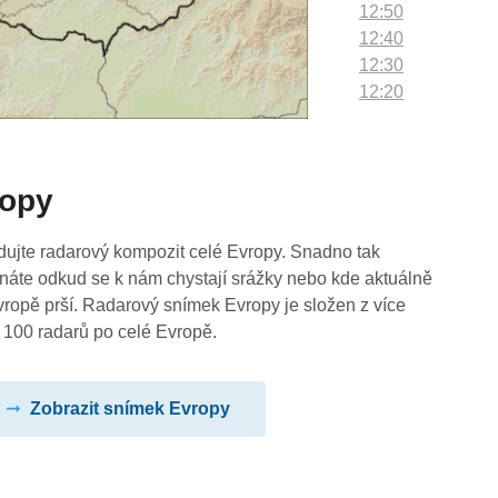
12:50
12:40
12:30
12:20
12:10
12:00
11:50
ropy
11:40
11:30
11:20
dujte radarový kompozit celé Evropy. Snadno tak
11:10
náte odkud se k nám chystají srážky nebo kde aktuálně
11:00
vropě prší. Radarový snímek Evropy je složen z více
10:50
 100 radarů po celé Evropě.
10:40
10:30
Zobrazit snímek Evropy
10:20
10:10
10:00
09:50