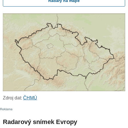
Radary na mapě
Zdroj dat:
ČHMÚ
Radarový snímek Evropy