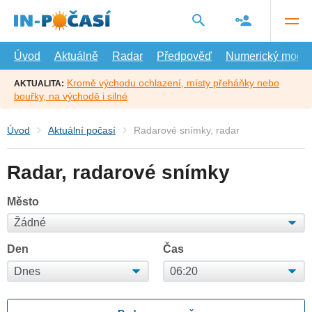
Přejít
na
hlavní
obsah
Úvod
Aktuálně
Radar
Předpověď
Numerický model
Kromě východu ochlazení, místy přeháňky nebo
AKTUALITA:
bouřky, na východě i silné
Úvod
Aktuální počasí
Radarové snímky, radar
Radar, radarové snímky
Město
Den
Čas