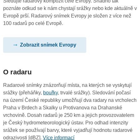
Sledujte radarový kompozit celé Evropy. Snadno tak
poznáte odkud se k nám chystají srážky nebo kde aktuálně v
Evropě prší. Radarový snímek Evropy je složen z více než
100 radarů po celé Evropě.
Zobrazit snímek Evropy
O radaru
Radarové snímky znázorňují místa, na kterých se vyskytují
srážky (přeháňky,
bouřky
, trvalé srážky). Sledování počasí
na území České republiky umožňují dva radary na vrcholech
Praha v Brdech a Skalky u Protivanova na Drahanské
vrchovině. Dosah radarů je 250 km a jejich provozovatelem
je Český hydrometeorologický ústav. Pro odhad intenzity
srážek se používají barvy, které vyjadřují hodnotu radarové
odrazivosti [dBZ].
Více informací