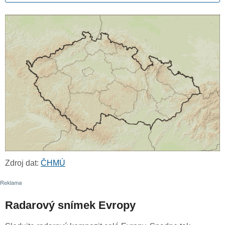
Zdroj dat:
ČHMÚ
Radarový snímek Evropy