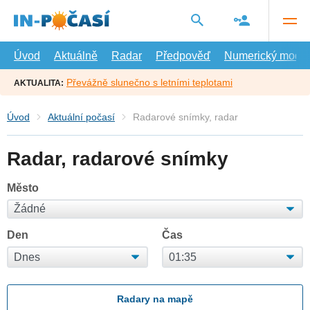
Přejít
na
hlavní
obsah
Úvod
Aktuálně
Radar
Předpověď
Numerický model
Převážně slunečno s letními teplotami
AKTUALITA:
Úvod
Aktuální počasí
Radarové snímky, radar
Radar, radarové snímky
Město
Den
Čas
Radary na mapě