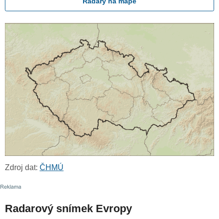
Radary na mapě
Zdroj dat:
ČHMÚ
Radarový snímek Evropy