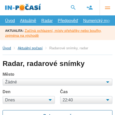
Přejít
na
hlavní
obsah
Úvod
Aktuálně
Radar
Předpověď
Numerický model
Začíná ochlazení, místy přeháňky nebo bouřky,
AKTUALITA:
zejména na východě
Úvod
Aktuální počasí
Radarové snímky, radar
Radar, radarové snímky
Město
Den
Čas