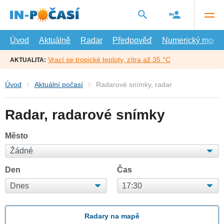
Přejít
na
hlavní
obsah
Úvod
Aktuálně
Radar
Předpověď
Numerický model
Vrací se tropické teploty, zítra až 35 °C
AKTUALITA:
Úvod
Aktuální počasí
Radarové snímky, radar
Radar, radarové snímky
Město
Den
Čas
Radary na mapě