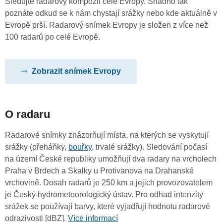
Sledujte radarový kompozit celé Evropy. Snadno tak
poznáte odkud se k nám chystají srážky nebo kde aktuálně v
Evropě prší. Radarový snímek Evropy je složen z více než
100 radarů po celé Evropě.
Zobrazit snímek Evropy
O radaru
Radarové snímky znázorňují místa, na kterých se vyskytují
srážky (přeháňky,
bouřky
, trvalé srážky). Sledování počasí
na území České republiky umožňují dva radary na vrcholech
Praha v Brdech a Skalky u Protivanova na Drahanské
vrchovině. Dosah radarů je 250 km a jejich provozovatelem
je Český hydrometeorologický ústav. Pro odhad intenzity
srážek se používají barvy, které vyjadřují hodnotu radarové
odrazivosti [dBZ].
Více informací