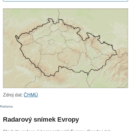
Zdroj dat:
ČHMÚ
Radarový snímek Evropy