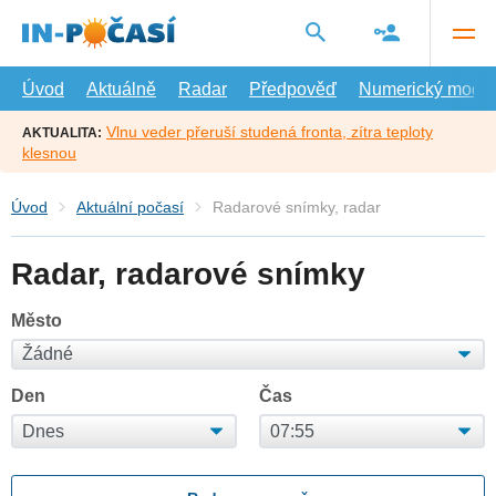
Přejít
na
hlavní
obsah
Úvod
Aktuálně
Radar
Předpověď
Numerický model
Vlnu veder přeruší studená fronta, zítra teploty
AKTUALITA:
klesnou
Úvod
Aktuální počasí
Radarové snímky, radar
Radar, radarové snímky
Město
Den
Čas