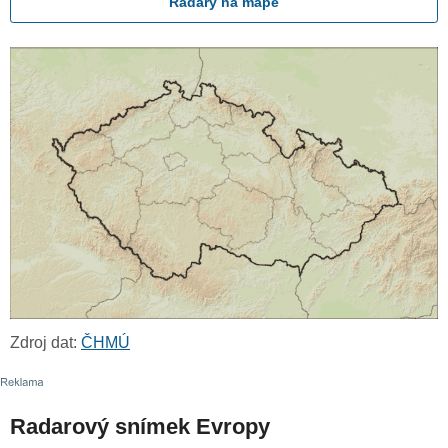
Radary na mapě
Zdroj dat:
ČHMÚ
Radarový snímek Evropy