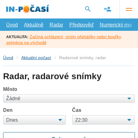
Přejít
na
hlavní
obsah
Úvod
Aktuálně
Radar
Předpověď
Numerický model
Začíná ochlazení, místy přeháňky nebo bouřky,
AKTUALITA:
zejména na východě
Úvod
Aktuální počasí
Radarové snímky, radar
Radar, radarové snímky
Město
Den
Čas