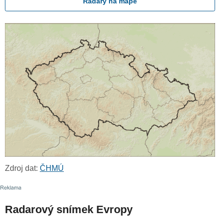
Radary na mapě
Zdroj dat:
ČHMÚ
Radarový snímek Evropy