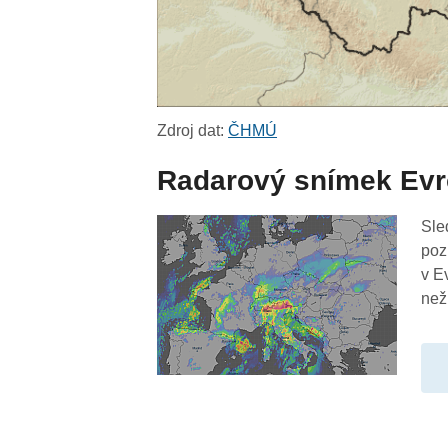
Zdroj dat:
ČHMÚ
Radarový snímek Ev
Sle
poz
v E
než