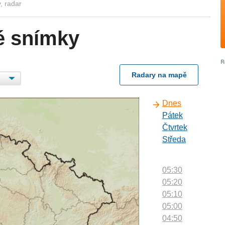
, radar
é snímky
Radary na mapě
Dnes
Pátek
Čtvrtek
Středa
05:30
05:20
05:10
05:00
04:50