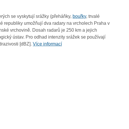
01:30
01:20
rých se vyskytují srážky (přeháňky,
bouřky
, trvalé
01:10
é republiky umožňují dva radary na vrcholech Praha v
01:00
ské vrchovině. Dosah radarů je 250 km a jejich
00:50
ický ústav. Pro odhad intenzity srážek se používají
00:40
drazivosti [dBZ].
Více informací
00:30
00:20
00:10
00:00