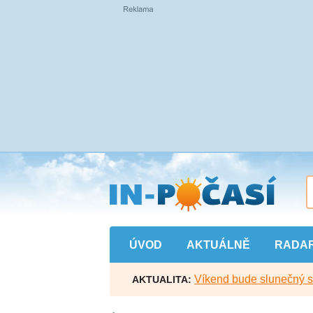
Přejít
na
hlavní
obsah
ÚVOD
AKTUÁLNĚ
RADA
Víkend bude slunečný s l
AKTUALITA: