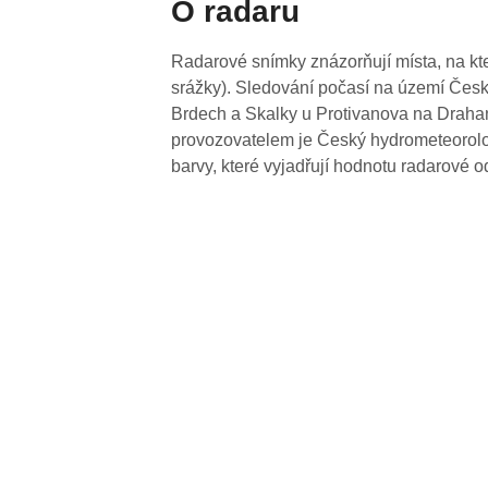
O radaru
Radarové snímky znázorňují místa, na kte
srážky). Sledování počasí na území Česk
Brdech a Skalky u Protivanova na Drahan
provozovatelem je Český hydrometeorolog
barvy, které vyjadřují hodnotu radarové o