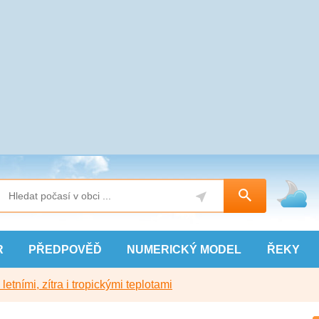
R
PŘEDPOVĚĎ
NUMERICKÝ
MODEL
ŘEKY
etními, zítra i tropickými teplotami