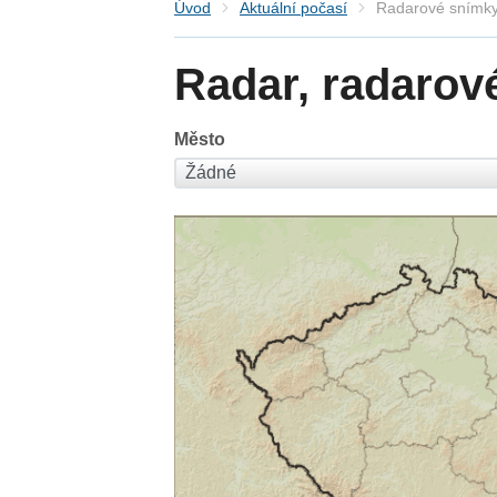
Úvod
Aktuální počasí
Radarové snímky
Radar, radarov
Město