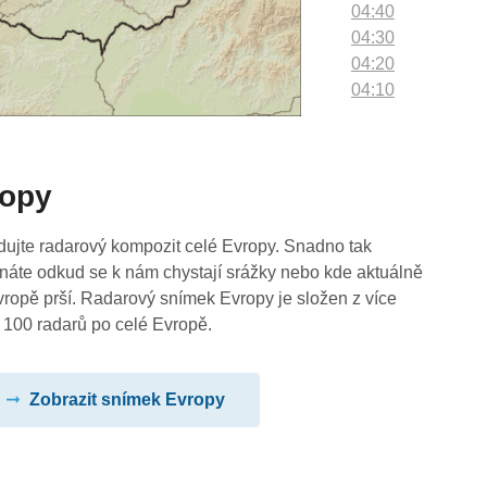
04:40
04:30
04:20
04:10
04:00
03:50
03:40
ropy
03:30
03:20
03:10
dujte radarový kompozit celé Evropy. Snadno tak
03:00
náte odkud se k nám chystají srážky nebo kde aktuálně
02:50
vropě prší. Radarový snímek Evropy je složen z více
02:40
 100 radarů po celé Evropě.
02:30
02:20
Zobrazit snímek Evropy
02:10
02:00
01:50
01:40