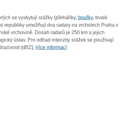
02:40
02:30
rých se vyskytují srážky (přeháňky,
bouřky
, trvalé
02:20
é republiky umožňují dva radary na vrcholech Praha v
02:10
ské vrchovině. Dosah radarů je 250 km a jejich
02:00
ický ústav. Pro odhad intenzity srážek se používají
01:50
drazivosti [dBZ].
Více informací
01:40
01:30
01:20
01:10
01:00
00:50
00:40
00:30
00:20
00:10
00:00