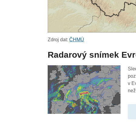
Zdroj dat:
ČHMÚ
Radarový snímek Ev
Sle
poz
v E
než