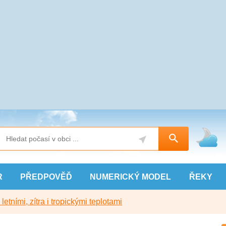
R
PŘEDPOVĚĎ
NUMERICKÝ
MODEL
ŘEKY
etními, zítra i tropickými teplotami