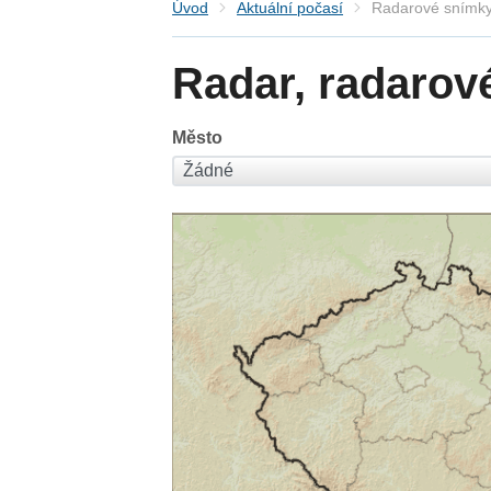
Úvod
Aktuální počasí
Radarové snímky
Radar, radarov
Město