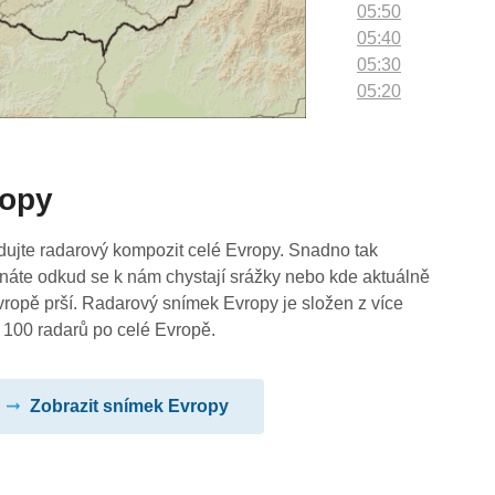
05:50
05:40
05:30
05:20
05:10
05:00
04:50
ropy
04:40
04:30
04:20
dujte radarový kompozit celé Evropy. Snadno tak
04:10
náte odkud se k nám chystají srážky nebo kde aktuálně
04:00
vropě prší. Radarový snímek Evropy je složen z více
03:50
 100 radarů po celé Evropě.
03:40
03:30
Zobrazit snímek Evropy
03:20
03:10
03:00
02:50