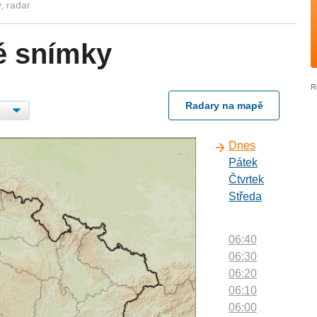
, radar
é snímky
Radary na mapě
Dnes
Pátek
Čtvrtek
Středa
06:40
06:30
06:20
06:10
06:00