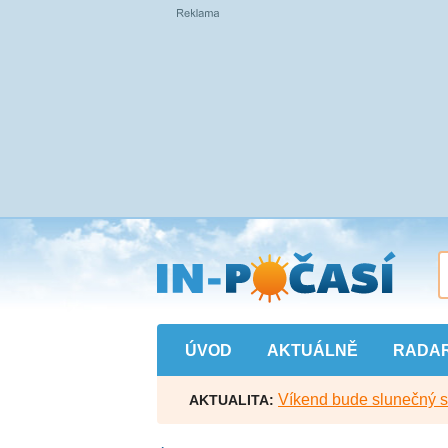
Přejít
na
hlavní
obsah
ÚVOD
AKTUÁLNĚ
RADA
Víkend bude slunečný s l
AKTUALITA: