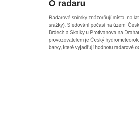
O radaru
Radarové snímky znázorňují místa, na kte
srážky). Sledování počasí na území Česk
Brdech a Skalky u Protivanova na Drahan
provozovatelem je Český hydrometeorolog
barvy, které vyjadřují hodnotu radarové o