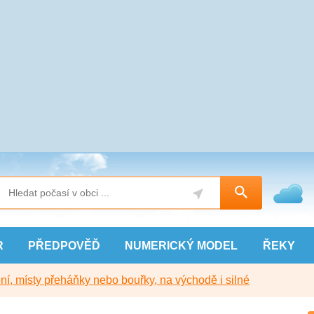
R
PŘEDPOVĚĎ
NUMERICKÝ
MODEL
ŘEKY
í, místy přeháňky nebo bouřky, na východě i silné