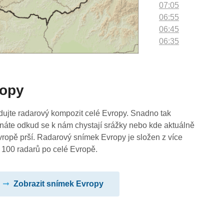
07:05
06:55
06:45
06:35
06:25
06:15
06:05
ropy
05:55
05:45
05:35
dujte radarový kompozit celé Evropy. Snadno tak
05:25
náte odkud se k nám chystají srážky nebo kde aktuálně
05:15
vropě prší. Radarový snímek Evropy je složen z více
05:05
 100 radarů po celé Evropě.
04:55
04:45
Zobrazit snímek Evropy
04:35
04:25
04:15
04:05