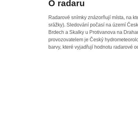
O radaru
Radarové snímky znázorňují místa, na kte
srážky). Sledování počasí na území Česk
Brdech a Skalky u Protivanova na Drahan
provozovatelem je Český hydrometeorolog
barvy, které vyjadřují hodnotu radarové o