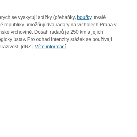
03:55
03:45
rých se vyskytují srážky (přeháňky,
bouřky
, trvalé
03:35
é republiky umožňují dva radary na vrcholech Praha v
03:25
ské vrchovině. Dosah radarů je 250 km a jejich
03:15
ický ústav. Pro odhad intenzity srážek se používají
03:05
drazivosti [dBZ].
Více informací
02:55
02:45
02:35
02:25
02:15
02:05
01:55
01:45
01:35
01:25
01:15
01:05