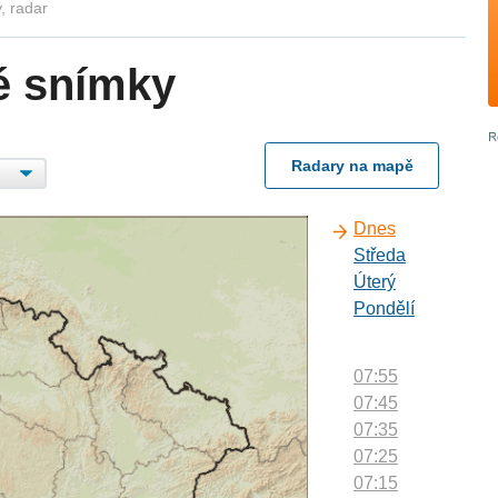
, radar
é snímky
Radary na mapě
Dnes
Středa
Úterý
Pondělí
07:55
07:45
07:35
07:25
07:15