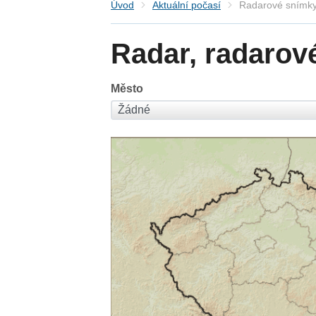
Úvod
Aktuální počasí
Radarové snímky
Radar, radarov
Město