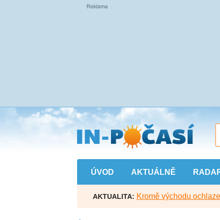
Přejít
na
hlavní
obsah
ÚVOD
AKTUÁLNĚ
RADA
Kromě východu ochlazen
AKTUALITA: