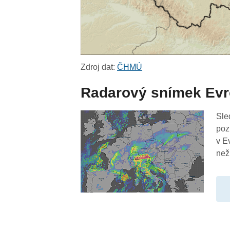
Zdroj dat:
ČHMÚ
Radarový snímek Ev
Sle
poz
v E
než