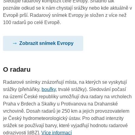
Sledujte radarový kompozit celé Evropy. Snadno tak
poznáte odkud se k nám chystají srážky nebo kde aktuálně v
Evropě prší. Radarový snímek Evropy je složen z více než
100 radarů po celé Evropě.
Zobrazit snímek Evropy
O radaru
Radarové snímky znázorňují místa, na kterých se vyskytují
srážky (přeháňky,
bouřky
, trvalé srážky). Sledování počasí
na území České republiky umožňují dva radary na vrcholech
Praha v Brdech a Skalky u Protivanova na Drahanské
vrchovině. Dosah radarů je 250 km a jejich provozovatelem
je Český hydrometeorologický ústav. Pro odhad intenzity
srážek se používají barvy, které vyjadřují hodnotu radarové
odrazivosti [dBZ].
Více informací