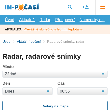
Přejít
na
hlavní
obsah
Úvod
Aktuálně
Radar
Předpověď
Numerický model
Převážně slunečno s letními teplotami
AKTUALITA:
Úvod
Aktuální počasí
Radarové snímky, radar
Radar, radarové snímky
Město
Den
Čas
Radary na mapě