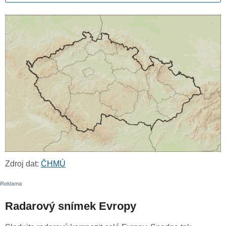
Zdroj dat:
ČHMÚ
Radarový snímek Evropy