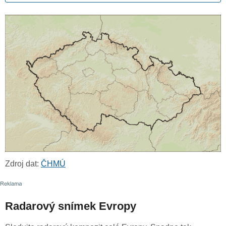
Zdroj dat:
ČHMÚ
Radarový snímek Evropy