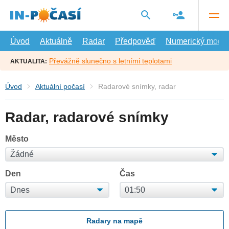
Přejít
na
hlavní
obsah
Úvod
Aktuálně
Radar
Předpověď
Numerický model
Převážně slunečno s letními teplotami
AKTUALITA:
Úvod
Aktuální počasí
Radarové snímky, radar
Radar, radarové snímky
Město
Den
Čas
Radary na mapě