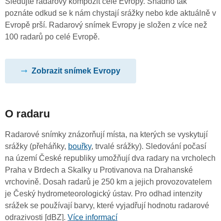
Sledujte radarový kompozit celé Evropy. Snadno tak
poznáte odkud se k nám chystají srážky nebo kde aktuálně v
Evropě prší. Radarový snímek Evropy je složen z více než
100 radarů po celé Evropě.
Zobrazit snímek Evropy
O radaru
Radarové snímky znázorňují místa, na kterých se vyskytují
srážky (přeháňky,
bouřky
, trvalé srážky). Sledování počasí
na území České republiky umožňují dva radary na vrcholech
Praha v Brdech a Skalky u Protivanova na Drahanské
vrchovině. Dosah radarů je 250 km a jejich provozovatelem
je Český hydrometeorologický ústav. Pro odhad intenzity
srážek se používají barvy, které vyjadřují hodnotu radarové
odrazivosti [dBZ].
Více informací