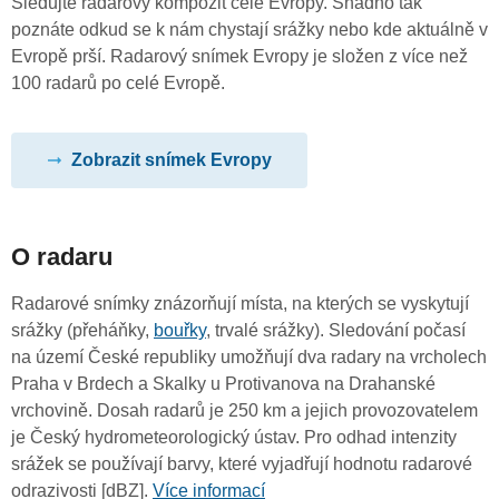
Sledujte radarový kompozit celé Evropy. Snadno tak
poznáte odkud se k nám chystají srážky nebo kde aktuálně v
Evropě prší. Radarový snímek Evropy je složen z více než
100 radarů po celé Evropě.
Zobrazit snímek Evropy
O radaru
Radarové snímky znázorňují místa, na kterých se vyskytují
srážky (přeháňky,
bouřky
, trvalé srážky). Sledování počasí
na území České republiky umožňují dva radary na vrcholech
Praha v Brdech a Skalky u Protivanova na Drahanské
vrchovině. Dosah radarů je 250 km a jejich provozovatelem
je Český hydrometeorologický ústav. Pro odhad intenzity
srážek se používají barvy, které vyjadřují hodnotu radarové
odrazivosti [dBZ].
Více informací