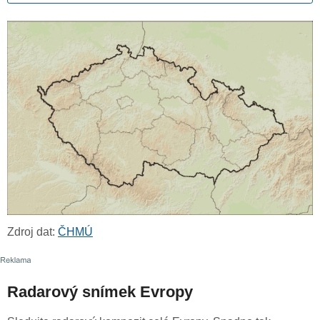
Zdroj dat:
ČHMÚ
Radarový snímek Evropy