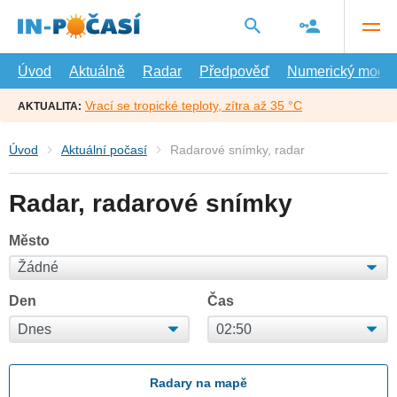
Přejít
na
hlavní
obsah
Úvod
Aktuálně
Radar
Předpověď
Numerický model
Vrací se tropické teploty, zítra až 35 °C
AKTUALITA:
Úvod
Aktuální počasí
Radarové snímky, radar
Radar, radarové snímky
Město
Den
Čas
Radary na mapě