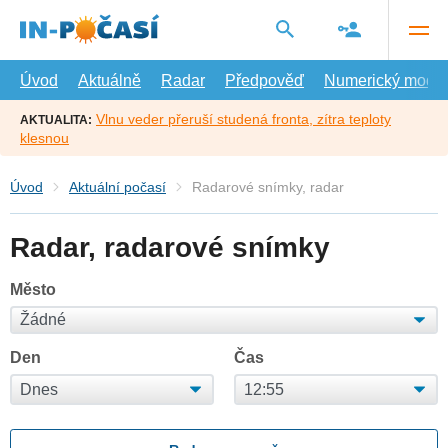
Přejít
na
hlavní
obsah
Úvod
Aktuálně
Radar
Předpověď
Numerický model
Vlnu veder přeruší studená fronta, zítra teploty
AKTUALITA:
klesnou
Úvod
Aktuální počasí
Radarové snímky, radar
Radar, radarové snímky
Město
Den
Čas