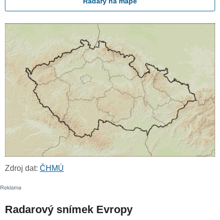
Radary na mapě
Zdroj dat:
ČHMÚ
Radarový snímek Evropy