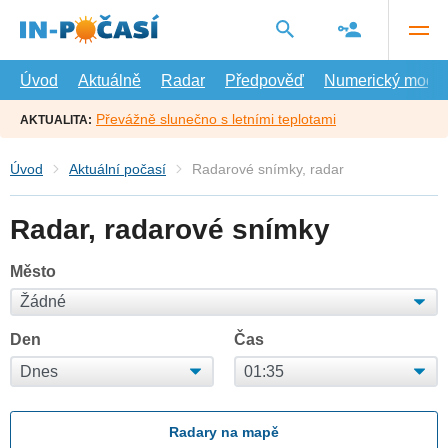
Přejít
na
hlavní
obsah
Úvod
Aktuálně
Radar
Předpověď
Numerický model
Převážně slunečno s letními teplotami
AKTUALITA:
Úvod
Aktuální počasí
Radarové snímky, radar
Radar, radarové snímky
Město
Den
Čas
Radary na mapě