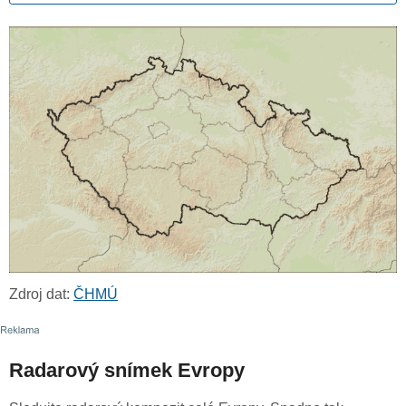
Zdroj dat:
ČHMÚ
Radarový snímek Evropy