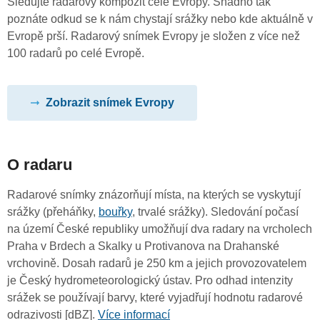
Sledujte radarový kompozit celé Evropy. Snadno tak
poznáte odkud se k nám chystají srážky nebo kde aktuálně v
Evropě prší. Radarový snímek Evropy je složen z více než
100 radarů po celé Evropě.
Zobrazit snímek Evropy
O radaru
Radarové snímky znázorňují místa, na kterých se vyskytují
srážky (přeháňky,
bouřky
, trvalé srážky). Sledování počasí
na území České republiky umožňují dva radary na vrcholech
Praha v Brdech a Skalky u Protivanova na Drahanské
vrchovině. Dosah radarů je 250 km a jejich provozovatelem
je Český hydrometeorologický ústav. Pro odhad intenzity
srážek se používají barvy, které vyjadřují hodnotu radarové
odrazivosti [dBZ].
Více informací