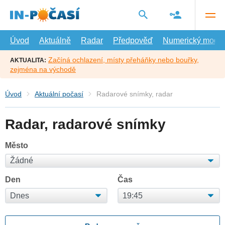
Přejít
na
hlavní
obsah
Úvod
Aktuálně
Radar
Předpověď
Numerický model
Začíná ochlazení, místy přeháňky nebo bouřky,
AKTUALITA:
zejména na východě
Úvod
Aktuální počasí
Radarové snímky, radar
Radar, radarové snímky
Město
Den
Čas