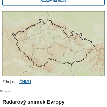
Radary na mapě
Zdroj dat:
ČHMÚ
Radarový snímek Evropy