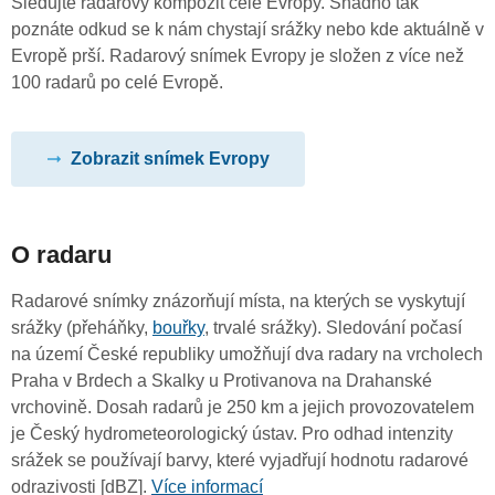
Sledujte radarový kompozit celé Evropy. Snadno tak
poznáte odkud se k nám chystají srážky nebo kde aktuálně v
Evropě prší. Radarový snímek Evropy je složen z více než
100 radarů po celé Evropě.
Zobrazit snímek Evropy
O radaru
Radarové snímky znázorňují místa, na kterých se vyskytují
srážky (přeháňky,
bouřky
, trvalé srážky). Sledování počasí
na území České republiky umožňují dva radary na vrcholech
Praha v Brdech a Skalky u Protivanova na Drahanské
vrchovině. Dosah radarů je 250 km a jejich provozovatelem
je Český hydrometeorologický ústav. Pro odhad intenzity
srážek se používají barvy, které vyjadřují hodnotu radarové
odrazivosti [dBZ].
Více informací