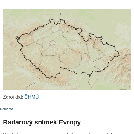
Zdroj dat:
ČHMÚ
Radarový snímek Evropy