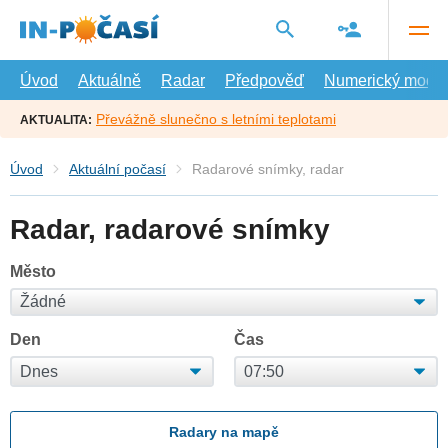
Přejít
na
hlavní
obsah
Úvod
Aktuálně
Radar
Předpověď
Numerický model
Převážně slunečno s letními teplotami
AKTUALITA:
Úvod
Aktuální počasí
Radarové snímky, radar
Radar, radarové snímky
Město
Den
Čas
Radary na mapě