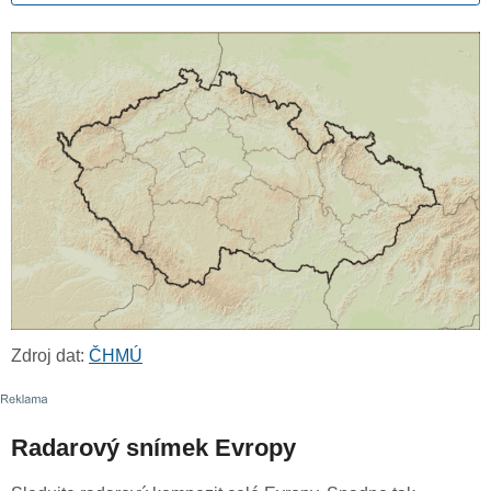
Zdroj dat:
ČHMÚ
Radarový snímek Evropy