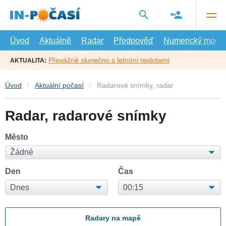
Přejít
na
hlavní
obsah
Úvod
Aktuálně
Radar
Předpověď
Numerický model
Převážně slunečno s letními teplotami
AKTUALITA:
Úvod
Aktuální počasí
Radarové snímky, radar
Radar, radarové snímky
Město
Den
Čas
Radary na mapě