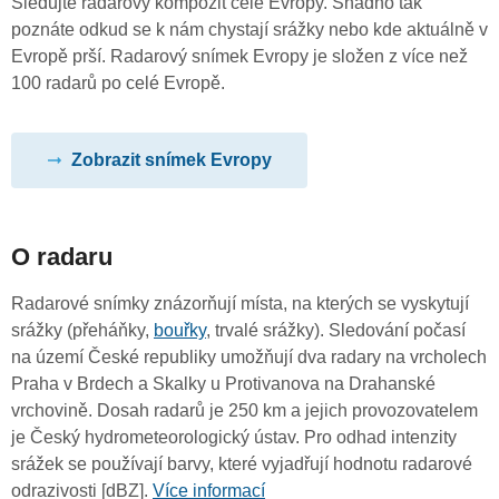
Sledujte radarový kompozit celé Evropy. Snadno tak
poznáte odkud se k nám chystají srážky nebo kde aktuálně v
Evropě prší. Radarový snímek Evropy je složen z více než
100 radarů po celé Evropě.
Zobrazit snímek Evropy
O radaru
Radarové snímky znázorňují místa, na kterých se vyskytují
srážky (přeháňky,
bouřky
, trvalé srážky). Sledování počasí
na území České republiky umožňují dva radary na vrcholech
Praha v Brdech a Skalky u Protivanova na Drahanské
vrchovině. Dosah radarů je 250 km a jejich provozovatelem
je Český hydrometeorologický ústav. Pro odhad intenzity
srážek se používají barvy, které vyjadřují hodnotu radarové
odrazivosti [dBZ].
Více informací