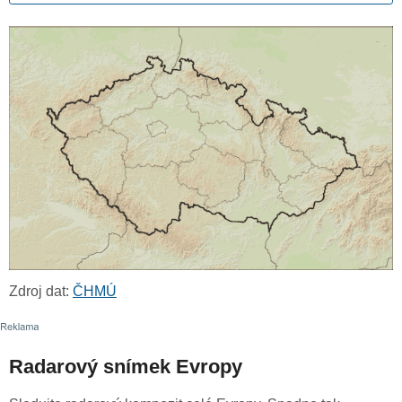
Zdroj dat:
ČHMÚ
Radarový snímek Evropy