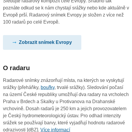
Sledujte radarový kompozit celé Evropy. Snadno tak
poznáte odkud se k nám chystají srážky nebo kde aktuálně v
Evropě prší. Radarový snímek Evropy je složen z více než
100 radarů po celé Evropě.
Zobrazit snímek Evropy
O radaru
Radarové snímky znázorňují místa, na kterých se vyskytují
srážky (přeháňky,
bouřky
, trvalé srážky). Sledování počasí
na území České republiky umožňují dva radary na vrcholech
Praha v Brdech a Skalky u Protivanova na Drahanské
vrchovině. Dosah radarů je 250 km a jejich provozovatelem
je Český hydrometeorologický ústav. Pro odhad intenzity
srážek se používají barvy, které vyjadřují hodnotu radarové
odrazivosti [dBZ].
Více informací