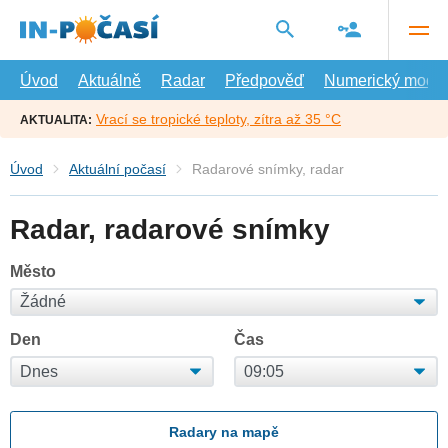
Přejít
na
hlavní
obsah
Úvod
Aktuálně
Radar
Předpověď
Numerický model
Vrací se tropické teploty, zítra až 35 °C
AKTUALITA:
Úvod
Aktuální počasí
Radarové snímky, radar
Radar, radarové snímky
Město
Den
Čas
Radary na mapě