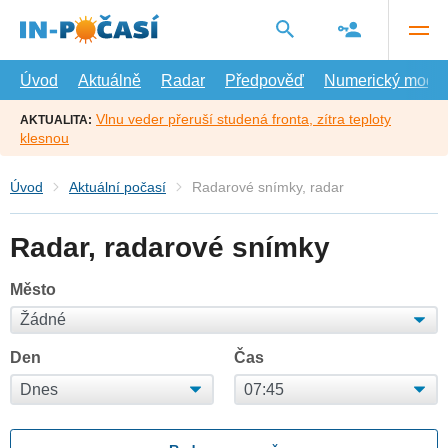
Přejít
na
hlavní
obsah
Úvod
Aktuálně
Radar
Předpověď
Numerický model
Vlnu veder přeruší studená fronta, zítra teploty
AKTUALITA:
klesnou
Úvod
Aktuální počasí
Radarové snímky, radar
Radar, radarové snímky
Město
Den
Čas