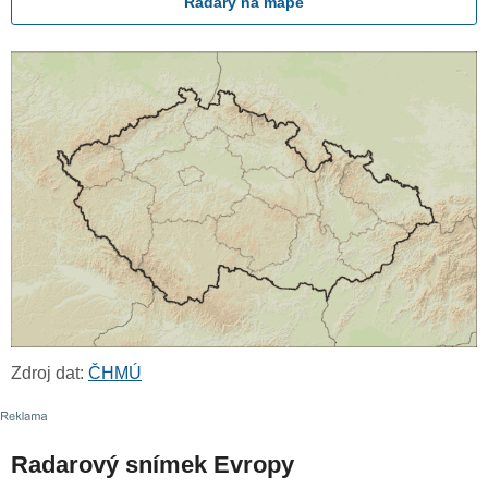
Radary na mapě
Zdroj dat:
ČHMÚ
Radarový snímek Evropy